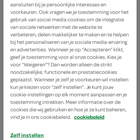
aansluiten bij je persoonlijke interesses en
20 gram walnoten
voorkeuren. Ook vragen we je toestemming voor het
1 kleine camembert
gebruik van social media cookies om de integratie
van sociale netwerken met de website te
1 eetlepel bloem
verbeteren, delen makkelijker te maken en te helpen
bij het personaliseren van je sociale media-ervaring
8 plakjes diepvries
en advertenties. Wanneer je op “Accepteren” klikt,
hartigetaartdeeg
geef je toestemming voor al onze cookies. Kies je
voor “Weigeren”? Dan worden alleen de strikt
2 eetlepels rietsuiker
noodzakelijke, functionele en prestatiecookies
geplaatst. Wanneer je zelf je voorkeuren wil instellen
100 milliliter rode port
kun je kiezen voor “zelf instellen”. Je kunt jouw
cookie-instellingen op elk moment aanpassen en je
3 rode uien
toestemming intrekken. Meer informatie over de
cookies die wij gebruiken en hoe je ze kunt beheren,
1 eetlepel boter
vind je in ons cookiebeleid.
cookiebeleid
kies je winkel
Zelf instellen