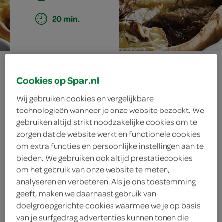
20 min.
taart met
Cookies op Spar.nl
camembert en
Wij gebruiken cookies en vergelijkbare
technologieën wanneer je onze website bezoekt. We
port
gebruiken altijd strikt noodzakelijke cookies om te
zorgen dat de website werkt en functionele cookies
om extra functies en persoonlijke instellingen aan te
bieden. We gebruiken ook altijd prestatiecookies
ingrediënten
om het gebruik van onze website te meten,
analyseren en verbeteren. Als je ons toestemming
geeft, maken we daarnaast gebruik van
doelgroepgerichte cookies waarmee we je op basis
4 takjes verse tijm
van je surfgedrag advertenties kunnen tonen die