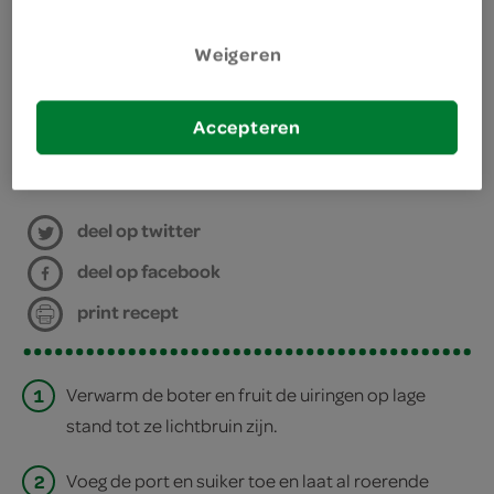
benodigdheden
Weigeren
lage taartvorm
Accepteren
bereiden
deel op twitter
deel op facebook
print recept
1
Verwarm de boter en fruit de uiringen op lage
stand tot ze lichtbruin zijn.
2
Voeg de port en suiker toe en laat al roerende