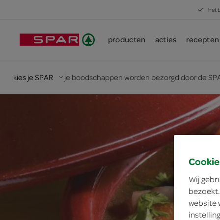
het 
producten
acties
recepten
kies je SPAR
je boodschappen worden bezorgd door de SPA
Cookie
Wij gebr
bezoekt.
website 
instelli