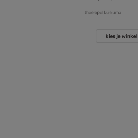
theelepel kurkuma
1 envelopje saffraan
kies je winkel
200 milliliter visbouillon va
tablet
2 sinaasappels