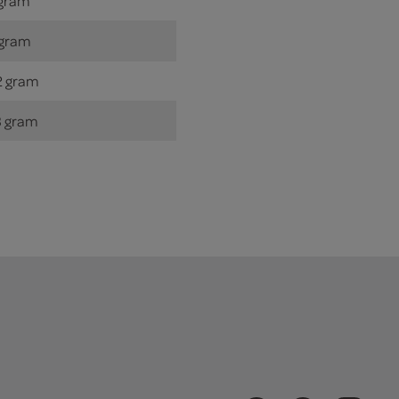
 gram
 gram
2 gram
8 gram