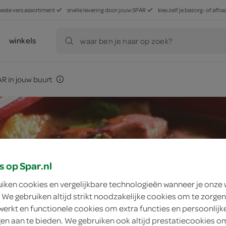
beste vers assortiment
snelle levering door jouw SPAR
kies zelf je bezorg- of af
winkels
waar ben je naar op zoek?
R in jouw buurt
s op Spar.nl
uiken cookies en vergelijkbare technologieën wanneer je onze
 We gebruiken altijd strikt noodzakelijke cookies om te zorgen
werkt en functionele cookies om extra functies en persoonlijk
ngen aan te bieden. We gebruiken ook altijd prestatiecookies o