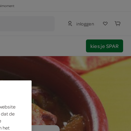
haalmoment
inloggen
kies je SPAR
 website
 dat de
e
m het