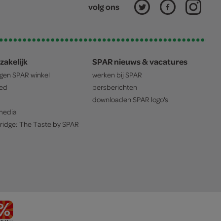
volg ons
zakelijk
SPAR nieuws & vacatures
igen
SPAR
winkel
werken bij
SPAR
oed
persberichten
downloaden
SPAR
logo's
edia
ridge: The Taste by
SPAR