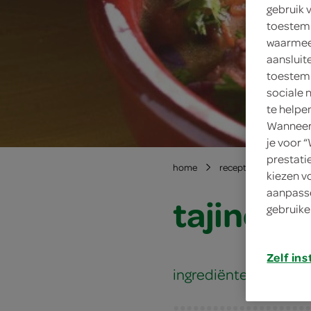
gebruik 
toestemm
waarmee 
aansluit
toestemm
sociale 
te helpe
Wanneer 
je voor 
prestati
home
recepten
tajine v
kiezen v
aanpasse
tajine va
gebruike
Zelf ins
ingrediënten