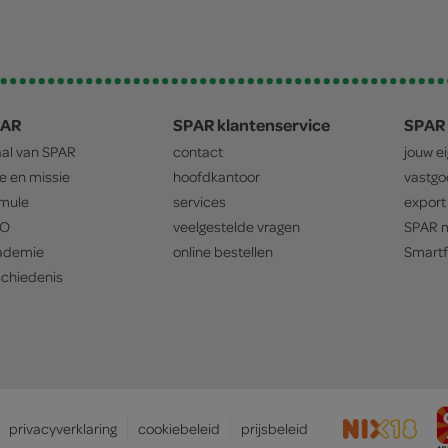
PAR
SPAR klantenservice
SPAR 
aal van
SPAR
contact
jouw e
ie en missie
hoofdkantoor
vastg
mule
services
export
O
veelgestelde vragen
SPAR
m
ademie
online bestellen
Smartf
chiedenis
privacyverklaring
cookiebeleid
prijsbeleid