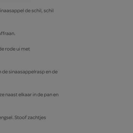
naasappel de schil, schil
affraan.
 de rode ui met
van de sinaasappelrasp en de
 ze naast elkaar in de pan en
ngsel. Stoof zachtjes