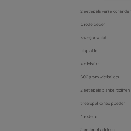
2 eetlepels verse koriander
1 rode peper
kabeljauwfilet
tilapiafilet
koolvisfilet
600 gram witvisfilets
2 eetlepels blanke rozijnen
theelepel kaneelpoeder
1 rode ui
2 eetlepels olijfolie