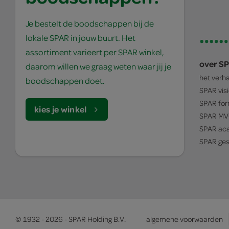
Je bestelt de boodschappen bij de
lokale SPAR in jouw buurt. Het
assortiment varieert per SPAR winkel,
over S
daarom willen we graag weten waar jij je
het verh
boodschappen doet.
SPAR
vis
SPAR
for
kies je winkel
SPAR
MV
SPAR
ac
SPAR
ges
© 1932 - 2026 - SPAR Holding B.V.
algemene voorwaarden