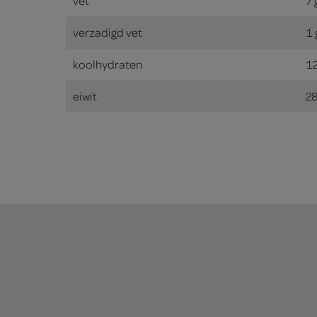
vet
7
verzadigd vet
1
koolhydraten
1
eiwit
2