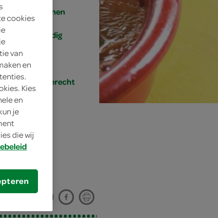
s
4 personen
te cookies
ie
eenvoudig
je
tie van
35 min.
 maken en
tenties.
hoofdgerecht
okies. Kies
nele en
kun je
oment
es die wij
ebeleid
epteren