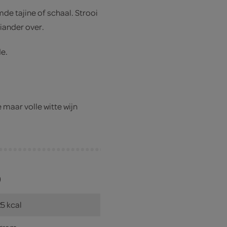
de tajine of schaal. Strooi
iander over.
e.
 maar volle witte wijn
)
5 kcal