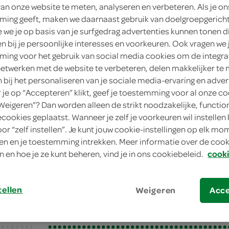
van onze website te meten, analyseren en verbeteren. Als je on
ing geeft, maken we daarnaast gebruik van doelgroepgerich
we je op basis van je surfgedrag advertenties kunnen tonen d
en bij je persoonlijke interesses en voorkeuren. Ook vragen we 
ing voor het gebruik van social media cookies om de integra
netwerken met de website te verbeteren, delen makkelijker te
n bij het personaliseren van je sociale media-ervaring en adver
je op “Accepteren” klikt, geef je toestemming voor al onze co
“Weigeren”? Dan worden alleen de strikt noodzakelijke, functio
ecookies geplaatst. Wanneer je zelf je voorkeuren wil instellen 
an witvis
oor “zelf instellen”. Je kunt jouw cookie-instellingen op elk m
n en je toestemming intrekken. Meer informatie over de cooki
n witvis
n en hoe je ze kunt beheren, vind je in ons cookiebeleid.
cooki
tellen
Weigeren
Acc
bereiden