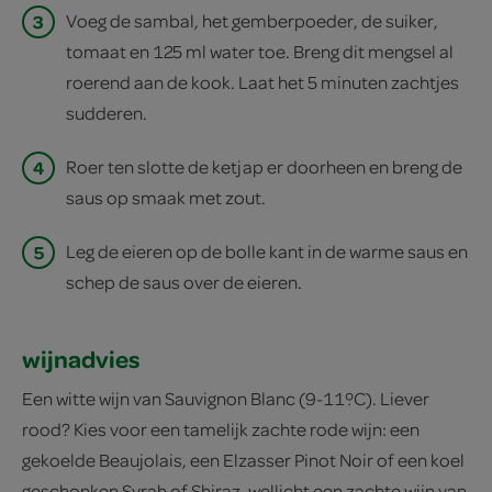
3
Voeg de sambal, het gemberpoeder, de suiker,
tomaat en 125 ml water toe. Breng dit mengsel al
roerend aan de kook. Laat het 5 minuten zachtjes
sudderen.
4
Roer ten slotte de ketjap er doorheen en breng de
saus op smaak met zout.
5
Leg de eieren op de bolle kant in de warme saus en
schep de saus over de eieren.
wijnadvies
Een witte wijn van Sauvignon Blanc (9-11ºC). Liever
rood? Kies voor een tamelijk zachte rode wijn: een
gekoelde Beaujolais, een Elzasser Pinot Noir of een koel
geschonken Syrah of Shiraz, wellicht een zachte wijn van