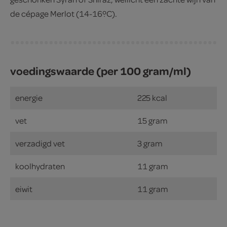
de cépage Merlot (14-16ºC).
voedingswaarde (per 100 gram/ml)
energie
225 kcal
vet
15 gram
verzadigd vet
3 gram
koolhydraten
11 gram
eiwit
11 gram