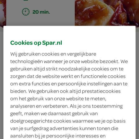
20 min.
telor ketjap
Cookies op Spar.nl
Wij gebruiken cookies en vergelijkbare
eieren in ketjap
technologieën wanneer je onze website bezoekt. We
gebruiken altijd strikt noodzakelijke cookies om te
zorgen dat de website werkt en functionele cookies
om extra functies en persoonlijke instellingen aan te
ingrediënten
bieden. We gebruiken ook altijd prestatiecookies
om het gebruik van onze website te meten,
analyseren en verbeteren. Als je ons toestemming
geeft, maken we daarnaast gebruik van
4 eetlepels ketjap manis
doelgroepgerichte cookies waarmee we je op basis
van je surfgedrag advertenties kunnen tonen die
1 tomaat
aansluiten bij je persoonlijke interesses en