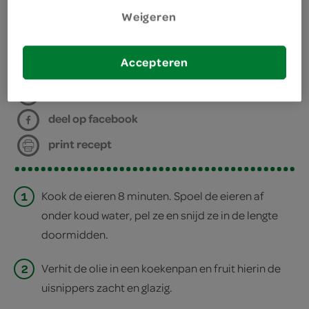
Weigeren
bereiden
Accepteren
deel op twitter
deel op facebook
print recept
1
Kook de eieren 8 minuten. Spoel de eieren af
onder koud water, pel ze en snijd ze in de lengte
doormidden.
2
Verhit de olie in een koekenpan en fruit hierin de
uisnippers zacht en glazig.