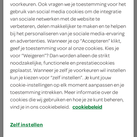
1 theelepel bruine basterdsuiker
voorkeuren. Ook vragen we je toestemming voor het
gebruik van social media cookies om de integratie
1 theelepel gula djawa (Javaanse
van sociale netwerken met de website te
suiker)
verbeteren, delen makkelijker te maken en te helpen
bij het personaliseren van je sociale media-ervaring
theelepel gemberpoeder (djahé)
en advertenties. Wanneer je op “Accepteren” klikt,
geef je toestemming voor al onze cookies. Kies je
1 eetlepel sambal oelek
voor “Weigeren”? Dan worden alleen de strikt
noodzakelijke, functionele en prestatiecookies
1 eetlepel sambal trassi
geplaatst. Wanneer je zelf je voorkeuren wil instellen
kun je kiezen voor “zelf instellen”. Je kunt jouw
2 sjalotjes
cookie-instellingen op elk moment aanpassen en je
toestemming intrekken. Meer informatie over de
3 eetlepels arachideolie
cookies die wij gebruiken en hoe je ze kunt beheren,
vind je in ons cookiebeleid.
cookiebeleid
3 eetlepels zonnebloemolie
6 eieren
Zelf instellen
kies je winkel