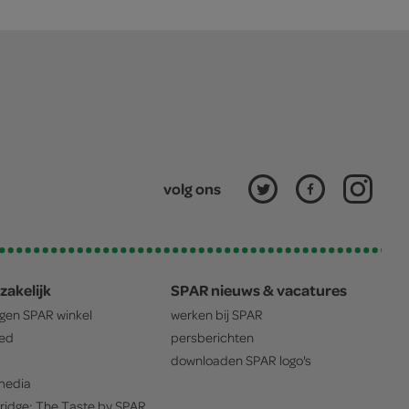
volg ons
zakelijk
SPAR nieuws & vacatures
igen
SPAR
winkel
werken bij
SPAR
oed
persberichten
downloaden
SPAR
logo's
edia
ridge: The Taste by
SPAR