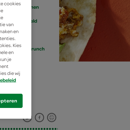
te cookies
4 personen
ie
je
gemiddeld
tie van
 maken en
15 min.
tenties.
okies. Kies
lunch, brunch
nele en
kun je
oment
es die wij
ebeleid
epteren