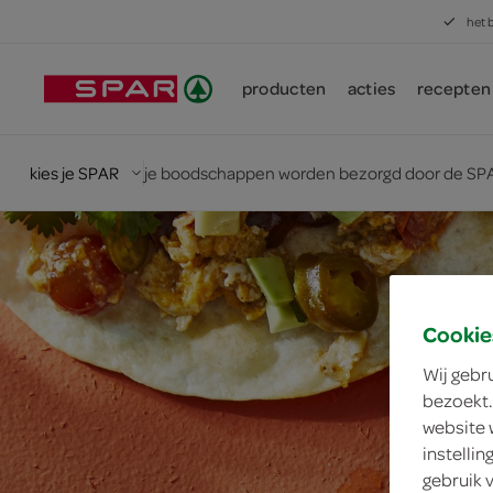
het 
producten
acties
recepten
kies je SPAR
je boodschappen worden bezorgd door de SPA
Cookie
Wij gebr
bezoekt.
website 
instelli
gebruik 