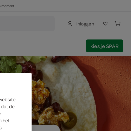
haalmoment
inloggen
kies je SPAR
 website
 dat de
e
m het
s