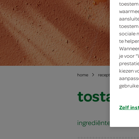
toestemm
waarmee 
aansluit
toestemm
sociale 
te helpe
Wanneer 
je voor 
prestati
kiezen v
home
recepten
tostada
aanpasse
gebruike
tostada 
Zelf ins
ingrediënten