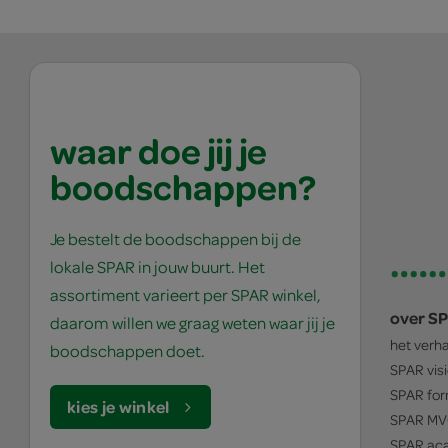
waar doe jij je
boodschappen?
Je bestelt de boodschappen bij de
lokale SPAR in jouw buurt. Het
assortiment varieert per SPAR winkel,
over S
daarom willen we graag weten waar jij je
het verh
boodschappen doet.
SPAR
vis
SPAR
for
kies je winkel
SPAR
MV
SPAR
ac