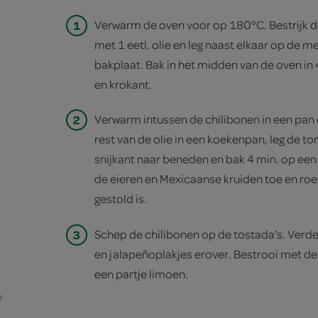
1
Verwarm de oven voor op 180°C. Bestrijk de
met 1 eetl. olie en leg naast elkaar op de 
bakplaat. Bak in het midden van de oven in 
en krokant.
2
Verwarm intussen de chilibonen in een pan 
rest van de olie in een koekenpan, leg de t
snijkant naar beneden en bak 4 min. op ee
de eieren en Mexicaanse kruiden toe en roer 
gestold is.
3
Schep de chilibonen op de tostada’s. Verde
en jalapeñoplakjes erover. Bestrooi met de
een partje limoen.
e