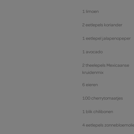
1 limoen
2 eetlepels koriander
1 eetlepel jalapenopeper
1 avocado
2 theelepels Mexicaanse
kruidenmix
6 eieren
100 cherrytomaatjes
1 blik chilibonen
4 eetlepels zonnebloemoli