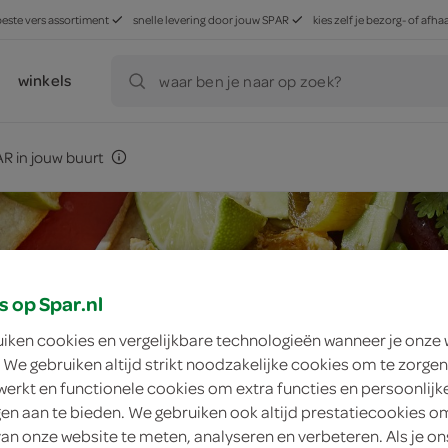
beste vers assortiment
snelle levering door jouw SPAR
kies zelf je bezorg- of af
winkels
waar ben je naar op zoek?
R in jouw buurt
s op Spar.nl
uiken cookies en vergelijkbare technologieën wanneer je onze
 We gebruiken altijd strikt noodzakelijke cookies om te zorgen
werkt en functionele cookies om extra functies en persoonlijk
ngen aan te bieden. We gebruiken ook altijd prestatiecookies o
van onze website te meten, analyseren en verbeteren. Als je on