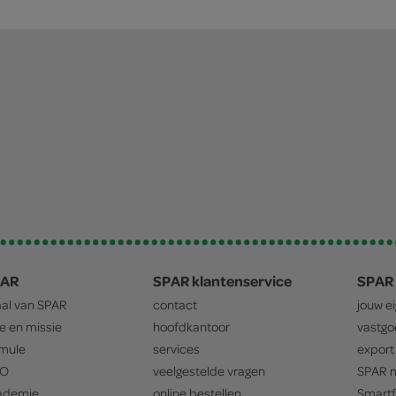
PAR
SPAR klantenservice
SPAR 
aal van
SPAR
contact
jouw e
ie en missie
hoofdkantoor
vastg
mule
services
export
O
veelgestelde vragen
SPAR
m
ademie
online bestellen
Smartf