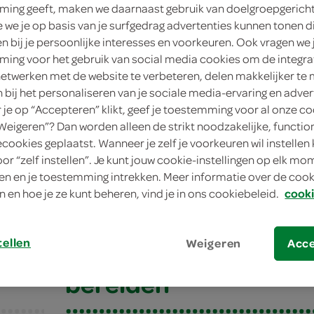
ing geeft, maken we daarnaast gebruik van doelgroepgerich
we je op basis van je surfgedrag advertenties kunnen tonen d
en bij je persoonlijke interesses en voorkeuren. Ook vragen we 
ing voor het gebruik van social media cookies om de integra
netwerken met de website te verbeteren, delen makkelijker te
n bij het personaliseren van je sociale media-ervaring en adver
je op “Accepteren” klikt, geef je toestemming voor al onze co
“Weigeren”? Dan worden alleen de strikt noodzakelijke, functio
ecookies geplaatst. Wanneer je zelf je voorkeuren wil instellen 
oor “zelf instellen”. Je kunt jouw cookie-instellingen op elk m
 met tex-mex roerei
n en je toestemming intrekken. Meer informatie over de cooki
n en hoe je ze kunt beheren, vind je in ons cookiebeleid.
cooki
met tex-mex roerei
tellen
Weigeren
Acc
bereiden