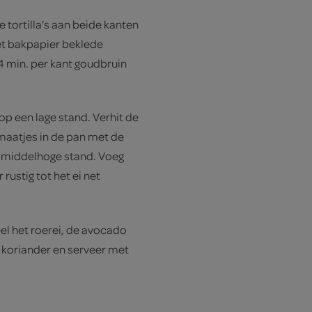
 tortilla’s aan beide kanten
met bakpapier beklede
4 min. per kant goudbruin
op een lage stand. Verhit de
omaatjes in de pan met de
n middelhoge stand. Voeg
rustig tot het ei net
el het roerei, de avocado
 koriander en serveer met