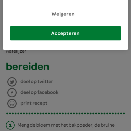
1 theelepel bakpoeder
kies je winkel
Weigeren
250 gram bloem
benodigdheden
Accepteren
wafelijzer
bereiden
deel op twitter
deel op facebook
print recept
1
Meng de bloem met het bakpoeder, de bruine