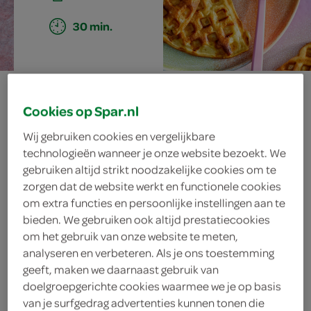
30 min.
wafels met
Cookies op Spar.nl
banaan en romige
Wij gebruiken cookies en vergelijkbare
technologieën wanneer je onze website bezoekt. We
advocaatsaus
gebruiken altijd strikt noodzakelijke cookies om te
zorgen dat de website werkt en functionele cookies
om extra functies en persoonlijke instellingen aan te
bieden. We gebruiken ook altijd prestatiecookies
ingrediënten
om het gebruik van onze website te meten,
analyseren en verbeteren. Als je ons toestemming
geeft, maken we daarnaast gebruik van
doelgroepgerichte cookies waarmee we je op basis
3 bananen
van je surfgedrag advertenties kunnen tonen die