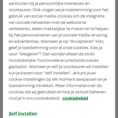
aansluiten bij je persoonlijke interesses en
75 milliliter advocaat
voorkeuren. Ook vragen we je toestemming voor het
gebruik van social media cookies om de integratie
1 theelepel vanille-essence
van sociale netwerken met de website te
1 vanillestokje
verbeteren, delen makkelijker te maken en te helpen
bij het personaliseren van je sociale media-ervaring
2 eetlepels witte basterdsuiker
en advertenties. Wanneer je op “Accepteren” klikt,
geef je toestemming voor al onze cookies. Kies je
200 milliliter slagroom
voor “Weigeren”? Dan worden alleen de strikt
noodzakelijke, functionele en prestatiecookies
arachideolie
geplaatst. Wanneer je zelf je voorkeuren wil instellen
kun je kiezen voor “zelf instellen”. Je kunt jouw
2 eetlepels arachideolie
cookie-instellingen op elk moment aanpassen en je
toestemming intrekken. Meer informatie over de
450 milliliter melk
cookies die wij gebruiken en hoe je ze kunt beheren,
vind je in ons cookiebeleid.
cookiebeleid
2 eieren
25 gram lichtbruine basterdsuiker
Zelf instellen