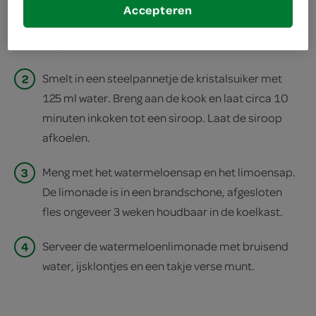
1
Pureer de watermeloen zonder schil tot sap in de
Accepteren
keukenmachine en haal door een zeef zodat de
pitjes achterblijven.
2
Smelt in een steelpannetje de kristalsuiker met
125 ml water. Breng aan de kook en laat circa 10
minuten inkoken tot een siroop. Laat de siroop
afkoelen.
3
Meng met het watermeloensap en het limoensap.
De limonade is in een brandschone, afgesloten
fles ongeveer 3 weken houdbaar in de koelkast.
4
Serveer de watermeloenlimonade met bruisend
water, ijsklontjes en een takje verse munt.