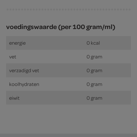
voedingswaarde (per 100 gram/ml)
energie
0 kcal
vet
0 gram
verzadigd vet
0 gram
koolhydraten
0 gram
eiwit
0 gram