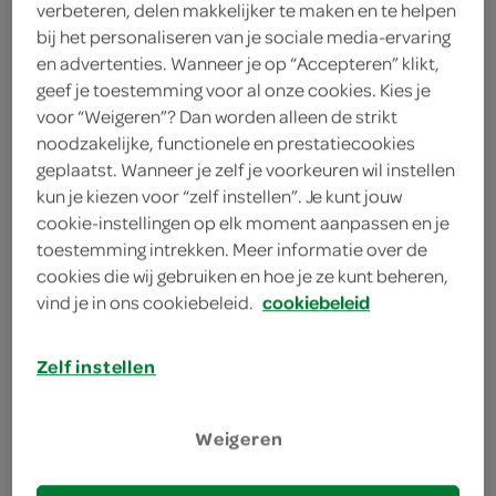
1 limoen
verbeteren, delen makkelijker te maken en te helpen
bij het personaliseren van je sociale media-ervaring
125 gram kristalsuiker
en advertenties. Wanneer je op “Accepteren” klikt,
geef je toestemming voor al onze cookies. Kies je
1 stuk watermeloen
voor “Weigeren”? Dan worden alleen de strikt
noodzakelijke, functionele en prestatiecookies
geplaatst. Wanneer je zelf je voorkeuren wil instellen
kies je winkel
kun je kiezen voor “zelf instellen”. Je kunt jouw
cookie-instellingen op elk moment aanpassen en je
toestemming intrekken. Meer informatie over de
bereiden
cookies die wij gebruiken en hoe je ze kunt beheren,
vind je in ons cookiebeleid.
cookiebeleid
deel op twitter
Zelf instellen
deel op facebook
print recept
Weigeren