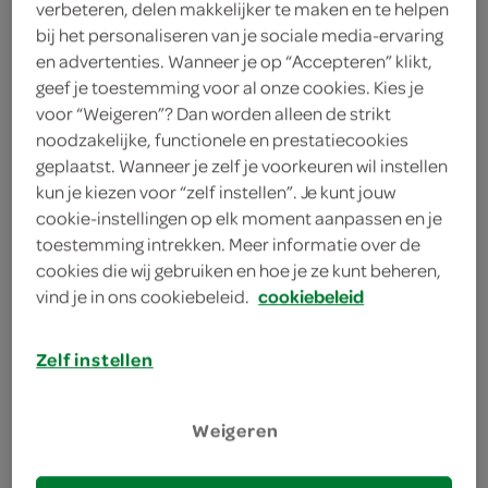
verbeteren, delen makkelijker te maken en te helpen
2 nectarines
bij het personaliseren van je sociale media-ervaring
en advertenties. Wanneer je op “Accepteren” klikt,
150 gram witte druiven zonder pit
geef je toestemming voor al onze cookies. Kies je
2 eetlepels blanke rozijnen
voor “Weigeren”? Dan worden alleen de strikt
noodzakelijke, functionele en prestatiecookies
2 bananen
geplaatst. Wanneer je zelf je voorkeuren wil instellen
kun je kiezen voor “zelf instellen”. Je kunt jouw
200 gram aardbeien
cookie-instellingen op elk moment aanpassen en je
toestemming intrekken. Meer informatie over de
200 gram aardbeien
cookies die wij gebruiken en hoe je ze kunt beheren,
vind je in ons cookiebeleid.
cookiebeleid
kies je winkel
Zelf instellen
benodigdheden
Weigeren
6 glazen