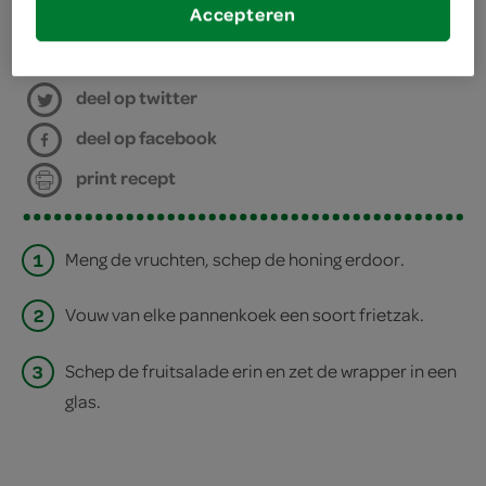
Accepteren
bereiden
deel op twitter
deel op facebook
print recept
1
Meng de vruchten, schep de honing erdoor.
2
Vouw van elke pannenkoek een soort frietzak.
3
Schep de fruitsalade erin en zet de wrapper in een
glas.