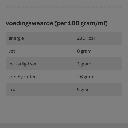
voedingswaarde (per 100 gram/ml)
energie
280 kcal
vet
8 gram
verzadigd vet
3 gram
koolhydraten
46 gram
eiwit
5 gram