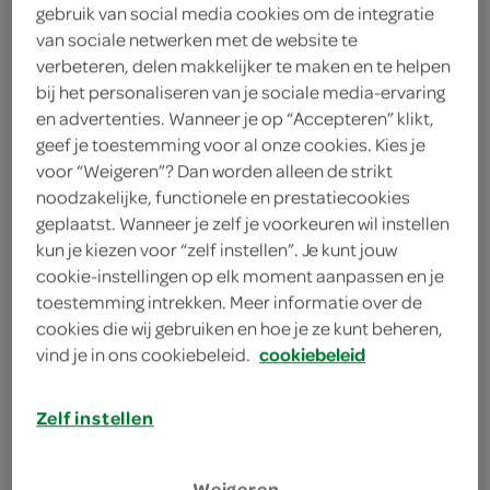
gebruik van social media cookies om de integratie
200 gram blauwe bessen
van sociale netwerken met de website te
verbeteren, delen makkelijker te maken en te helpen
250 gram zelfrijzend bakmeel
bij het personaliseren van je sociale media-ervaring
100 milliliter zonnebloemolie
en advertenties. Wanneer je op “Accepteren” klikt,
geef je toestemming voor al onze cookies. Kies je
150 milliliter yoghurt
voor “Weigeren”? Dan worden alleen de strikt
noodzakelijke, functionele en prestatiecookies
1 zakje vanillesuiker
geplaatst. Wanneer je zelf je voorkeuren wil instellen
kun je kiezen voor “zelf instellen”. Je kunt jouw
125 gram suiker
cookie-instellingen op elk moment aanpassen en je
toestemming intrekken. Meer informatie over de
2 eieren
cookies die wij gebruiken en hoe je ze kunt beheren,
vind je in ons cookiebeleid.
cookiebeleid
kies je winkel
Zelf instellen
benodigdheden
Weigeren