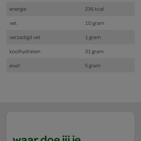
energie
236 kcal
vet
10 gram
verzadigd vet
1 gram
koolhydraten
31 gram
eiwit
5 gram
waar doe jij je