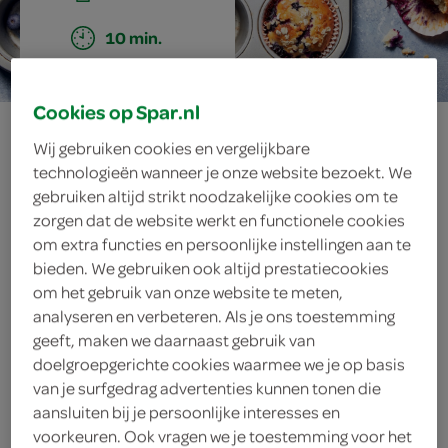
10 min.
Cookies op Spar.nl
yoghurtmuffins
Wij gebruiken cookies en vergelijkbare
technologieën wanneer je onze website bezoekt. We
met bessen en
gebruiken altijd strikt noodzakelijke cookies om te
zorgen dat de website werkt en functionele cookies
havermout
om extra functies en persoonlijke instellingen aan te
bieden. We gebruiken ook altijd prestatiecookies
om het gebruik van onze website te meten,
analyseren en verbeteren. Als je ons toestemming
ingrediënten
geeft, maken we daarnaast gebruik van
doelgroepgerichte cookies waarmee we je op basis
van je surfgedrag advertenties kunnen tonen die
aansluiten bij je persoonlijke interesses en
50 gram havermout
voorkeuren. Ook vragen we je toestemming voor het