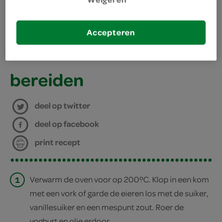
muffinvorm met 12 holtes
Accepteren
12 papieren cupcakevormpjes
taartrooster
bereiden
deel op twitter
deel op facebook
print recept
1
Verwarm de oven voor op 200ºC. Klop in een kom
met een vork of garde de eieren los met de suiker,
vanillesuiker en een mespunt zout. Roer de
yoghurt en olie erdoor.