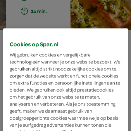
15 min.
zalm met olijven
Cookies op Spar.nl
en sinaasappel
Wij gebruiken cookies en vergelijkbare
technologieën wanneer je onze website bezoekt. We
gebruiken altijd strikt noodzakelijke cookies om te
zorgen dat de website werkt en functionele cookies
ingrediënten
om extra functies en persoonlijke instellingen aan te
bieden. We gebruiken ook altijd prestatiecookies
om het gebruik van onze website te meten,
analyseren en verbeteren. Als je ons toestemming
1 eetlepel boter
geeft, maken we daarnaast gebruik van
doelgroepgerichte cookies waarmee we je op basis
1 glas droge witte wijn
van je surfgedrag advertenties kunnen tonen die