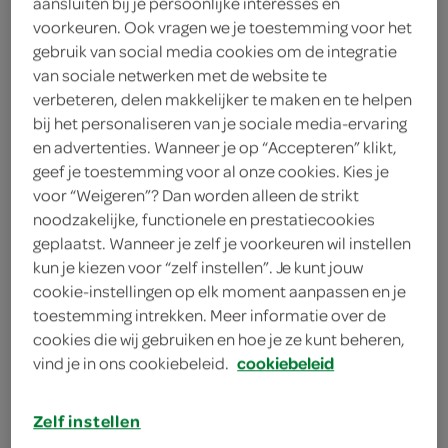
aansluiten bij je persoonlijke interesses en
sinaasappel
voorkeuren. Ook vragen we je toestemming voor het
gebruik van social media cookies om de integratie
4 zalmfilets
van sociale netwerken met de website te
verbeteren, delen makkelijker te maken en te helpen
1 theelepel sinaasappelrasp
bij het personaliseren van je sociale media-ervaring
en advertenties. Wanneer je op “Accepteren” klikt,
1 theelepel kappertjes
geef je toestemming voor al onze cookies. Kies je
1 eetlepel groene olijf
voor “Weigeren”? Dan worden alleen de strikt
noodzakelijke, functionele en prestatiecookies
2 teentjes knoflook
geplaatst. Wanneer je zelf je voorkeuren wil instellen
kun je kiezen voor “zelf instellen”. Je kunt jouw
4 takjes peterselie
cookie-instellingen op elk moment aanpassen en je
toestemming intrekken. Meer informatie over de
4 eetlepels olijfolie
cookies die wij gebruiken en hoe je ze kunt beheren,
vind je in ons cookiebeleid.
cookiebeleid
1 snee witbrood
Zelf instellen
kies je winkel