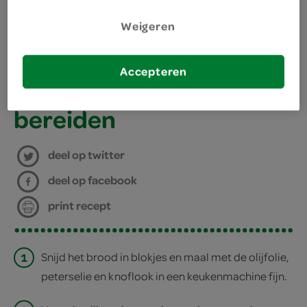
Weigeren
benodigdheden
Accepteren
ovenschaal
bereiden
deel op twitter
deel op facebook
print recept
1
Snijd het brood in blokjes en maal met de olijfolie,
peterselie en knoflook in een keukenmachine fijn.