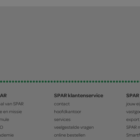
PAR
SPAR klantenservice
SPAR 
aal van
SPAR
contact
jouw e
ie en missie
hoofdkantoor
vastg
mule
services
export
O
veelgestelde vragen
SPAR
m
ademie
online bestellen
Smartf