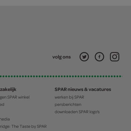
volg ons
zakelijk
SPAR nieuws & vacatures
igen
SPAR
winkel
werken bij
SPAR
oed
persberichten
downloaden
SPAR
logo's
edia
ridge: The Taste by
SPAR