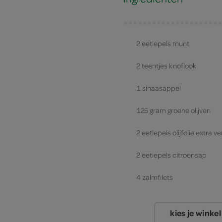
2 eetlepels munt
2 teentjes knoflook
1 sinaasappel
125 gram groene olijven
2 eetlepels olijfolie extra v
2 eetlepels citroensap
4 zalmfilets
kies je winkel