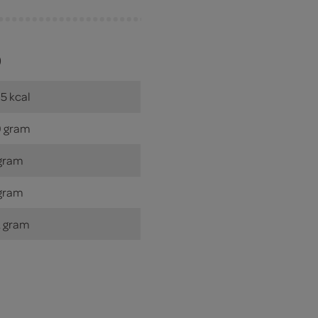
)
5 kcal
 gram
gram
gram
 gram