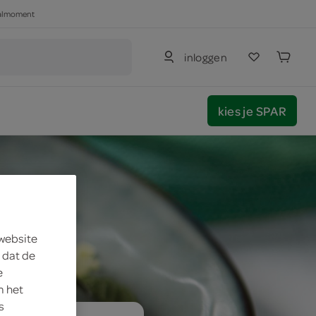
haalmoment
inloggen
kies je SPAR
 website
 dat de
e
m het
s