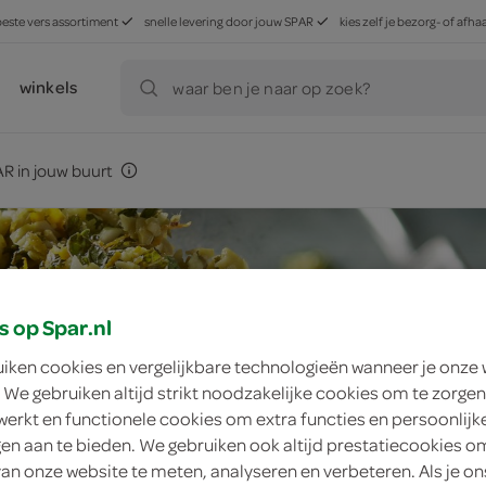
beste vers assortiment
snelle levering door jouw SPAR
kies zelf je bezorg- of af
winkels
waar ben je naar op zoek?
R in jouw buurt
s op Spar.nl
uiken cookies en vergelijkbare technologieën wanneer je onze
 We gebruiken altijd strikt noodzakelijke cookies om te zorgen
werkt en functionele cookies om extra functies en persoonlijk
ngen aan te bieden. We gebruiken ook altijd prestatiecookies o
van onze website te meten, analyseren en verbeteren. Als je on