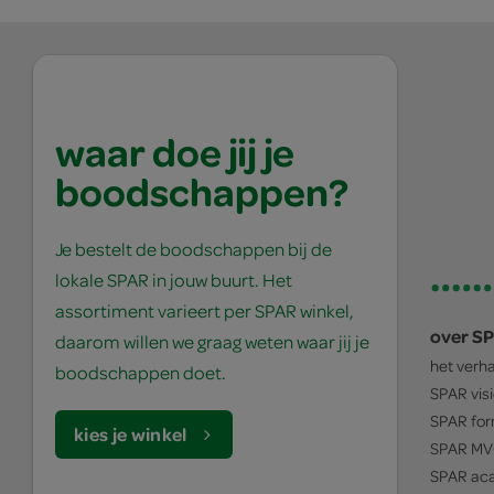
waar doe jij je
boodschappen?
Je bestelt de boodschappen bij de
lokale SPAR in jouw buurt. Het
assortiment varieert per SPAR winkel,
over S
daarom willen we graag weten waar jij je
het verh
boodschappen doet.
SPAR
vis
SPAR
for
kies je winkel
SPAR
MV
SPAR
ac