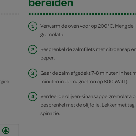
bereiden
1
Verwarm de oven voor op 200°C. Meng de i
gremolata.
2
Besprenkel de zalmfilets met citroensap e
peper.
3
Gaar de zalm afgedekt 7-8 minuten in het 
minuten in de magnetron op 800 Watt).
ergine
4
Verdeel de olijven-sinaasappelgremolata ov
besprenkel met de olijfolie. Lekker met tagli
spinazie.