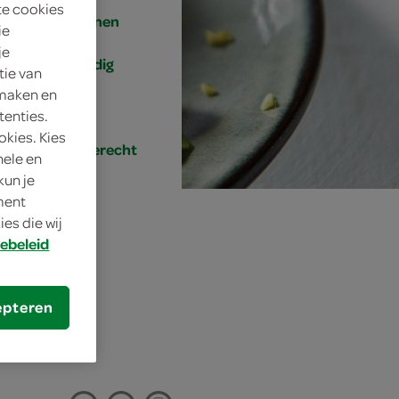
te cookies
4 personen
ie
je
eenvoudig
tie van
 maken en
20 min.
tenties.
okies. Kies
hoofdgerecht
nele en
kun je
oment
es die wij
ebeleid
epteren