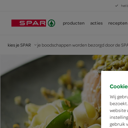
het 
producten
acties
recepten
kies je SPAR
je boodschappen worden bezorgd door de SPA
Cookie
Wij gebr
bezoekt.
website 
instelli
gebruik 