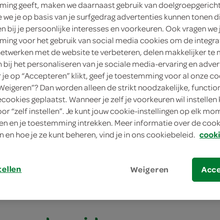
ing geeft, maken we daarnaast gebruik van doelgroepgerich
we je op basis van je surfgedrag advertenties kunnen tonen d
en bij je persoonlijke interesses en voorkeuren. Ook vragen we 
ing voor het gebruik van social media cookies om de integra
netwerken met de website te verbeteren, delen makkelijker te
n bij het personaliseren van je sociale media-ervaring en adver
je op “Accepteren” klikt, geef je toestemming voor al onze co
“Weigeren”? Dan worden alleen de strikt noodzakelijke, functio
ecookies geplaatst. Wanneer je zelf je voorkeuren wil instellen 
oor “zelf instellen”. Je kunt jouw cookie-instellingen op elk m
t olijven-sinaasappelgremolata
n en je toestemming intrekken. Meer informatie over de cooki
n en hoe je ze kunt beheren, vind je in ons cookiebeleid.
cooki
 olijven-
ppelgremolata
tellen
Weigeren
Acc