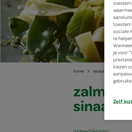
toestemm
waarmee 
aansluit
toestemm
sociale 
te helpe
Wanneer 
je voor 
prestati
kiezen v
home
recepten
zalm me
aanpasse
gebruike
zalm met
sinaasa
Zelf ins
ingrediënten