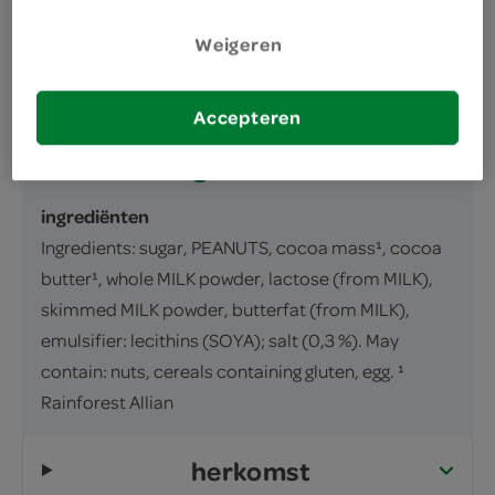
omschrijving
Weigeren
inhoud en gewicht
100 Gram
Accepteren
ingrediënten
ingrediënten
Ingredients: sugar, PEANUTS, cocoa mass¹, cocoa
butter¹, whole MILK powder, lactose (from MILK),
skimmed MILK powder, butterfat (from MILK),
emulsifier: lecithins (SOYA); salt (0,3 %). May
contain: nuts, cereals containing gluten, egg. ¹
Rainforest Allian
herkomst