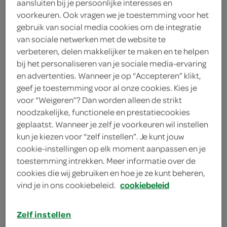
aansluiten bij je persoonlijke interesses en
voorkeuren. Ook vragen we je toestemming voor het
Ritter Sport
gebruik van social media cookies om de integratie
2
.
van sociale netwerken met de website te
59
verbeteren, delen makkelijker te maken en te helpen
bij het personaliseren van je sociale media-ervaring
100 Gram
en advertenties. Wanneer je op “Accepteren” klikt,
geef je toestemming voor al onze cookies. Kies je
voor “Weigeren”? Dan worden alleen de strikt
Let op: aanbiedingen zijn niet zichtbaar bij de
noodzakelijke, functionele en prestatiecookies
producten, maar worden wél automatisch
geplaatst. Wanneer je zelf je voorkeuren wil instellen
kun je kiezen voor “zelf instellen”. Je kunt jouw
verwerkt in de winkelmand.
cookie-instellingen op elk moment aanpassen en je
toestemming intrekken. Meer informatie over de
cookies die wij gebruiken en hoe je ze kunt beheren,
vind je in ons cookiebeleid.
cookiebeleid
Zelf instellen