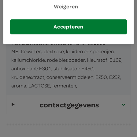
300 Gram
Weigeren
ingrediënten
Accepteren
ingrediënten
Varkensvlees, rundvlees, varkensvet, zout,
MELKeiwitten, dextrose, kruiden en specerijen,
kaliumchloride, rode biet poeder, kleurstof: E162,
antioxidant: E301, stabilisator: E450,
kruidenextract, conserveermiddelen: E250, E252,
aroma, LACTOSE, fermenten,
contactgegevens