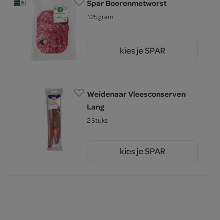
Spar Boerenmetworst
125 gram
kies je SPAR
3.
09
Weidenaar Vleesconserven
Lang
2 Stuks
kies je SPAR
4.
65