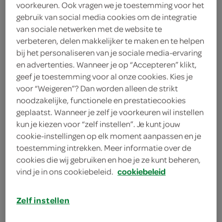
5
.
99
voorkeuren. Ook vragen we je toestemming voor het
gebruik van social media cookies om de integratie
van sociale netwerken met de website te
300 Gram
verbeteren, delen makkelijker te maken en te helpen
bij het personaliseren van je sociale media-ervaring
en advertenties. Wanneer je op “Accepteren” klikt,
Let op: aanbiedingen zijn niet zichtbaar bij de
geef je toestemming voor al onze cookies. Kies je
producten, maar worden wél automatisch
voor “Weigeren”? Dan worden alleen de strikt
verwerkt in de winkelmand.
noodzakelijke, functionele en prestatiecookies
geplaatst. Wanneer je zelf je voorkeuren wil instellen
kun je kiezen voor “zelf instellen”. Je kunt jouw
cookie-instellingen op elk moment aanpassen en je
toestemming intrekken. Meer informatie over de
cookies die wij gebruiken en hoe je ze kunt beheren,
vind je in ons cookiebeleid.
cookiebeleid
omschrijving
Zelf instellen
inhoud en gewicht