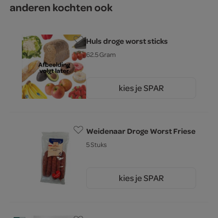
anderen kochten ook
Huls droge worst sticks
62.5 Gram
kies je SPAR
2.
59
Weidenaar Droge Worst Friese
5 Stuks
kies je SPAR
4.
65