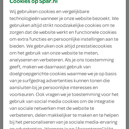
Cookies op Spar.nl
Wij gebruiken cookies en vergelijkbare
technologieën wanneer je onze website bezoekt. We
gebruiken altijd strikt noodzakelijke cookies om te
zorgen dat de website werkt en functionele cookies
om extra functies en persoonlijke instellingen aan te
bieden. We gebruiken ook altijd prestatiecookies
om het gebruik van onze website te meten,
analyseren en verbeteren. Als je ons toestemming
geeft, maken we daarnaast gebruik van
doelgroepgerichte cookies waarmee we je op basis
van je surfgedrag advertenties kunnen tonen die
aansluiten bij je persoonlijke interesses en
voorkeuren. Ook vragen we je toestemming voor het
gebruik van social media cookies om de integratie
Sanex dermo extra
van sociale netwerken met de website te
verbeteren, delen makkelijker te maken en te helpen
bij het personaliseren van je sociale media-ervaring
control deodorant
en advertenties. Wanneer je op “Accepteren” klikt,