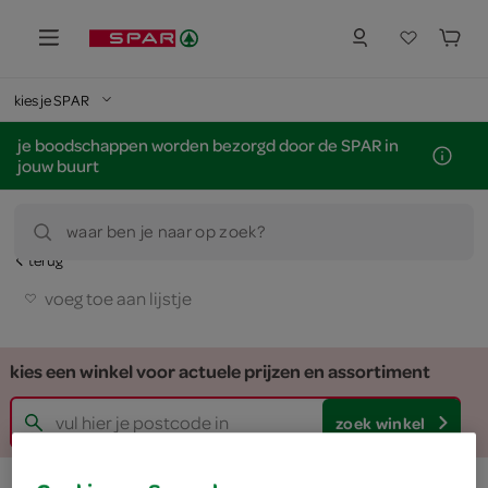
kies je SPAR
je boodschappen worden bezorgd door de SPAR in
jouw buurt
waar ben je naar op zoek?
terug
voeg toe aan lijstje
kies een winkel voor actuele prijzen en assortiment
zoek winkel