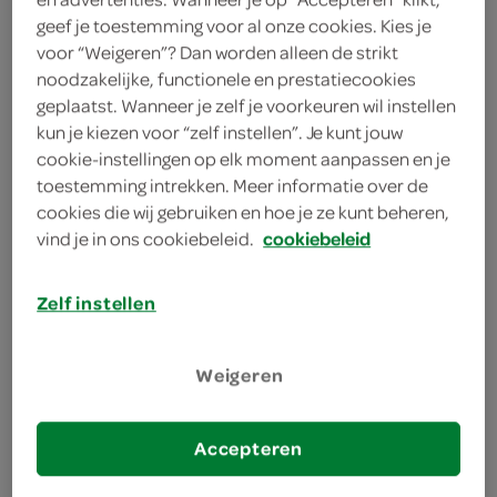
geef je toestemming voor al onze cookies. Kies je
Sanex
voor “Weigeren”? Dan worden alleen de strikt
noodzakelijke, functionele en prestatiecookies
200 Milliliter
geplaatst. Wanneer je zelf je voorkeuren wil instellen
kun je kiezen voor “zelf instellen”. Je kunt jouw
cookie-instellingen op elk moment aanpassen en je
Let op: aanbiedingen zijn niet zichtbaar bij de
toestemming intrekken. Meer informatie over de
producten, maar worden wél automatisch
cookies die wij gebruiken en hoe je ze kunt beheren,
verwerkt in de winkelmand.
vind je in ons cookiebeleid.
cookiebeleid
Zelf instellen
Sanex dermo deodorant herstelt de natuurlijke ph-
waarde van de huid en werkt tegen transpiratiegeur.
Voor een fris en beschermd gevoel gedurende de dag.
Weigeren
effectieve bescherming gedurende 48 uur
0% alcohol
Accepteren
dermatologisch getest