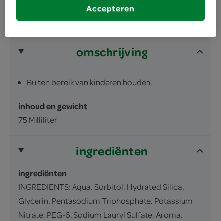
Accepteren
omschrijving
Buiten bereik van kinderen houden.
inhoud en gewicht
75 Milliliter
ingrediënten
ingrediënten
INGREDIENTS: Aqua. Sorbitol. Hydrated Silica.
Glycerin. Pentasodium Triphosphate. Potassium
Nitrate. PEG-6. Sodium Lauryl Sulfate. Aroma.