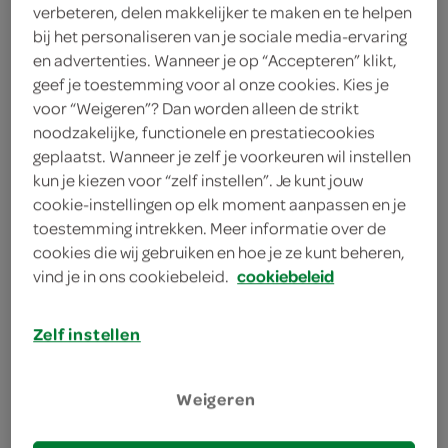
verbeteren, delen makkelijker te maken en te helpen
bij het personaliseren van je sociale media-ervaring
Sensodyne
en advertenties. Wanneer je op “Accepteren” klikt,
75 Milliliter
geef je toestemming voor al onze cookies. Kies je
voor “Weigeren”? Dan worden alleen de strikt
noodzakelijke, functionele en prestatiecookies
Let op: aanbiedingen zijn niet zichtbaar bij de
geplaatst. Wanneer je zelf je voorkeuren wil instellen
producten, maar worden wél automatisch
kun je kiezen voor “zelf instellen”. Je kunt jouw
verwerkt in de winkelmand.
cookie-instellingen op elk moment aanpassen en je
toestemming intrekken. Meer informatie over de
cookies die wij gebruiken en hoe je ze kunt beheren,
vind je in ons cookiebeleid.
cookiebeleid
voor een stralend witte lach
superieure reiniging
Zelf instellen
voor een frisse adem
voor stralend witte tanden
Weigeren