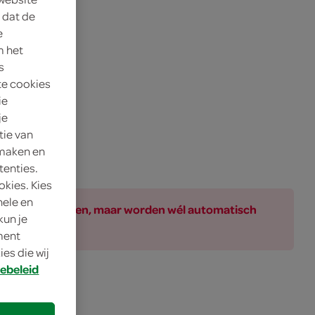
 dat de
e
m het
s
te cookies
ie
je
tie van
 maken en
tenties.
okies. Kies
nele en
ar bij de producten, maar worden wél automatisch
kun je
oment
es die wij
ebeleid
r de borrel