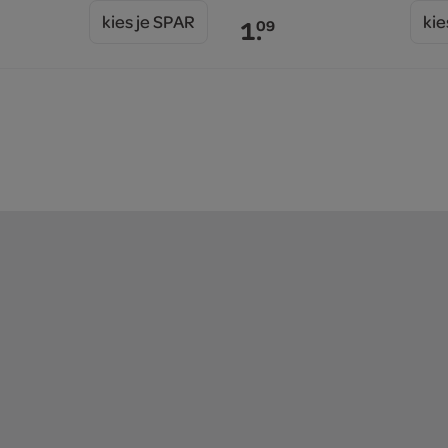
kies je SPAR
kie
1.
09