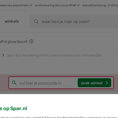
beste vers assortiment
snelle levering door jouw SPAR
kies zelf je bezorg- of af
winkels
waar ben je naar op zoek?
R in jouw buurt
spar duo verpakking chili kruidenroomkaas met mexicaantjes
zoek winkel
Spar duo verpakkin
s op Spar.nl
uiken cookies en vergelijkbare technologieën wanneer je onze