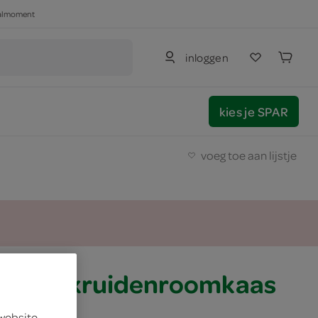
haalmoment
inloggen
kies je SPAR
voeg toe aan lijstje
g chili kruidenroomkaas
 website