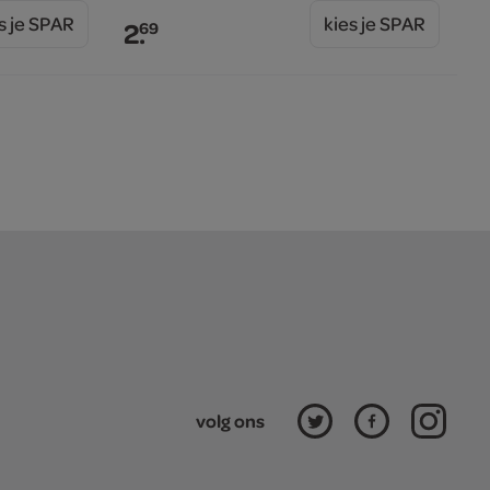
s je SPAR
kies je SPAR
2.
69
volg ons