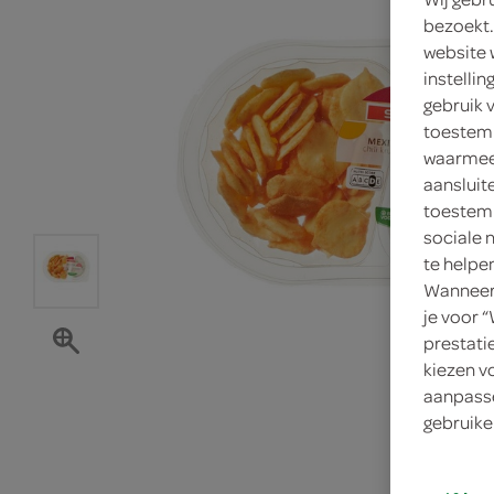
bezoekt.
website 
instelli
gebruik 
toestemm
waarmee 
aansluit
toestemm
sociale 
te helpe
Wanneer 
je voor 
prestati
kiezen v
aanpasse
gebruike