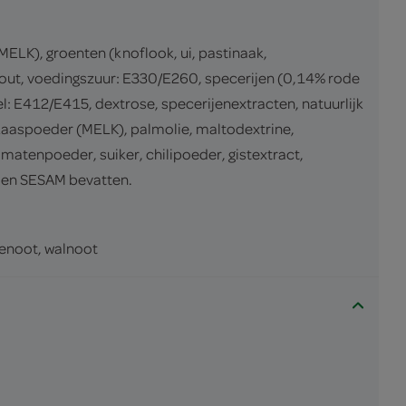
LK), groenten (knoflook, ui, pastinaak,
, zout, voedingszuur: E330/E260, specerijen (0,14% rode
l: E412/E415, dextrose, specerijenextracten, natuurlijk
aaspoeder (MELK), palmolie, maltodextrine,
matenpoeder, suiker, chilipoeder, gistextract,
s en SESAM bevatten.
enoot, walnoot