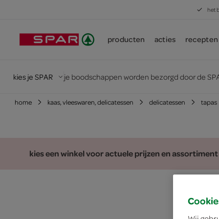
het 
producten
acties
recepten
kies je SPAR
je boodschappen worden bezorgd door de SPA
home
kaas, vleeswaren, delicatessen
delicatessen
tapas
kies een winkel voor actuele prijzen en assortiment
Cookie
Wij gebr