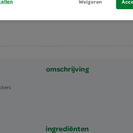
tellen
Weigeren
Acc
heerlijk voor bij de borrel
gekoeld bewaren
omschrijving
ckers
ingrediënten