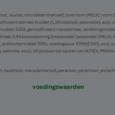
t, zuursel, microbieel stremsel), zure room (MELK), room (ME
dificeerd zetmeel, kruiden (1,9% bieslook, peterselie), azijn
eermiddel: E202, gemodificeerd maiszetmeel, verdikkingsmidde
meel, 5,5% kaasseasoning (kaaspoeder (weipoeder (MELK), k
a, antiklontermiddel: E551, voedingszuur: E296/E330), zout, to
), palmolie, zout). Dit product kan sporen van NOTEN, PINDA'
ot, hazelnoot, macademianoot, paranoot, pecannoot, pistach
voedingswaarden