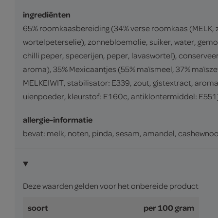
ingrediënten
65% roomkaasbereiding (34% verse roomkaas (MELK, zou
wortelpeterselie), zonnebloemolie, suiker, water, gemo
chilli peper, specerijen, peper, lavaswortel), conserv
aroma), 35% Mexicaantjes (55% maïsmeel, 37% maïszet
MELKEIWIT, stabilisator: E339, zout, gistextract, arom
uienpoeder, kleurstof: E160c, antiklontermiddel: E551
allergie-informatie
bevat: melk, noten, pinda, sesam, amandel, cashewno
Deze waarden gelden voor het onbereide product
soort
per 100 gram