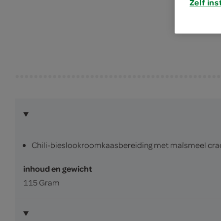
Zelf ins
Chili-bieslookroomkaasbereiding met maïsmeel cra
inhoud en gewicht
115 Gram