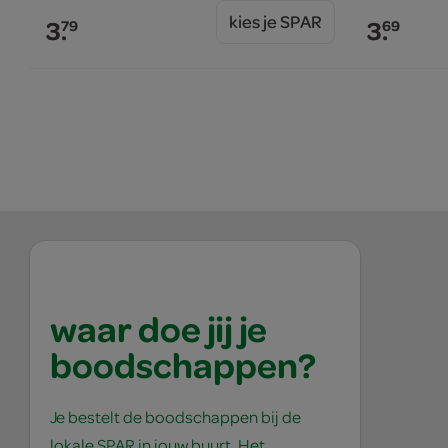
kies je SPAR
3.
3.
79
69
waar doe jij je
boodschappen?
Je bestelt de boodschappen bij de
lokale SPAR in jouw buurt. Het