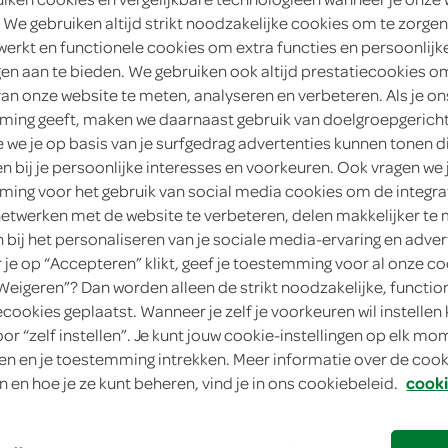
met mexicaantjes
 We gebruiken altijd strikt noodzakelijke cookies om te zorgen
werkt en functionele cookies om extra functies en persoonlijk
Spar
ngen aan te bieden. We gebruiken ook altijd prestatiecookies o
3
.
van onze website te meten, analyseren en verbeteren. Als je on
29
ing geeft, maken we daarnaast gebruik van doelgroepgerich
we je op basis van je surfgedrag advertenties kunnen tonen d
115 Gram
en bij je persoonlijke interesses en voorkeuren. Ook vragen we 
ing voor het gebruik van social media cookies om de integra
in winkelmand
netwerken met de website te verbeteren, delen makkelijker te
n bij het personaliseren van je sociale media-ervaring en adver
je op “Accepteren” klikt, geef je toestemming voor al onze co
“Weigeren”? Dan worden alleen de strikt noodzakelijke, functio
Let op: aanbiedingen zijn niet zichtba
ecookies geplaatst. Wanneer je zelf je voorkeuren wil instellen 
verwerkt in de winkelmand.
oor “zelf instellen”. Je kunt jouw cookie-instellingen op elk m
n en je toestemming intrekken. Meer informatie over de cooki
n en hoe je ze kunt beheren, vind je in ons cookiebeleid.
cooki
dip knapperige snacks in romige spice voo
op tafel zetten en smullen maar