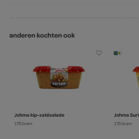
anderen kochten ook
Johma kip-satésalade
Johma Sur
175 Gram
175 Gram