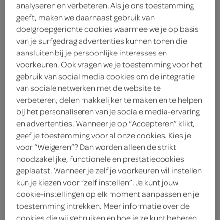
analyseren en verbeteren. Als je ons toestemming
geeft, maken we daarnaast gebruik van
gekruid
doelgroepgerichte cookies waarmee we je op basis
van je surfgedrag advertenties kunnen tonen die
Spar
aansluiten bij je persoonlijke interesses en
4
.
voorkeuren. Ook vragen we je toestemming voor het
97
gebruik van social media cookies om de integratie
van sociale netwerken met de website te
565 gram
verbeteren, delen makkelijker te maken en te helpen
bij het personaliseren van je sociale media-ervaring
en advertenties. Wanneer je op “Accepteren” klikt,
Let op: aanbiedingen zijn niet zichtbaar bij de
geef je toestemming voor al onze cookies. Kies je
voor “Weigeren”? Dan worden alleen de strikt
producten, maar worden wél automatisch
noodzakelijke, functionele en prestatiecookies
verwerkt in de winkelmand.
geplaatst. Wanneer je zelf je voorkeuren wil instellen
kun je kiezen voor “zelf instellen”. Je kunt jouw
cookie-instellingen op elk moment aanpassen en je
heerlijk deze kippenbouten, lekker gekruid!
toestemming intrekken. Meer informatie over de
gemakkelijk te bereiden
cookies die wij gebruiken en hoe je ze kunt beheren,