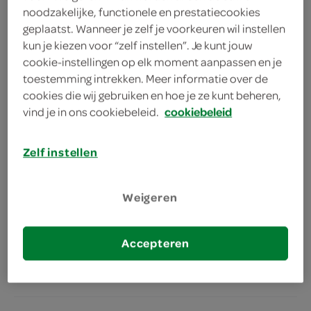
noodzakelijke, functionele en prestatiecookies
geplaatst. Wanneer je zelf je voorkeuren wil instellen
kun je kiezen voor “zelf instellen”. Je kunt jouw
Spar kipfiletblokjes
cookie-instellingen op elk moment aanpassen en je
275 Gram
toestemming intrekken. Meer informatie over de
cookies die wij gebruiken en hoe je ze kunt beheren,
vind je in ons cookiebeleid.
cookiebeleid
kies je SPAR
5.
59
Zelf instellen
Spar kipdrumsticks
Weigeren
450 Gram
Accepteren
kies je SPAR
3.
59