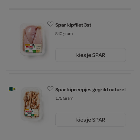
Spar kipfilet 3st
540 gram
kies je SPAR
7.
45
Spar kipreepjes gegrild naturel
175 Gram
kies je SPAR
5.
19