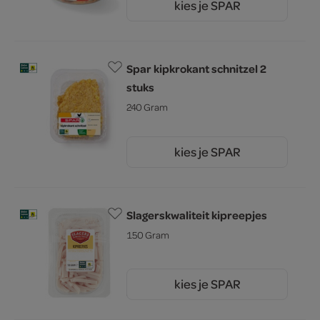
kies je SPAR
8.
49
Spar kipkrokant schnitzel 2
stuks
240 Gram
kies je SPAR
4.
19
Slagerskwaliteit kipreepjes
150 Gram
kies je SPAR
3.
39