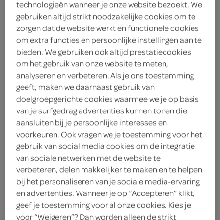
technologieën wanneer je onze website bezoekt. We
gebruiken altijd strikt noodzakelijke cookies om te
kies je SPAR
3.
99
zorgen dat de website werkt en functionele cookies
om extra functies en persoonlijke instellingen aan te
bieden. We gebruiken ook altijd prestatiecookies
om het gebruik van onze website te meten,
Spar kalkoenblokjes
analyseren en verbeteren. Als je ons toestemming
geeft, maken we daarnaast gebruik van
300 Gram
doelgroepgerichte cookies waarmee we je op basis
van je surfgedrag advertenties kunnen tonen die
kies je SPAR
aansluiten bij je persoonlijke interesses en
6.
59
voorkeuren. Ook vragen we je toestemming voor het
gebruik van social media cookies om de integratie
van sociale netwerken met de website te
Spar gerookte kipfilet
verbeteren, delen makkelijker te maken en te helpen
150 Gram
bij het personaliseren van je sociale media-ervaring
en advertenties. Wanneer je op “Accepteren” klikt,
geef je toestemming voor al onze cookies. Kies je
kies je SPAR
3.
79
voor “Weigeren”? Dan worden alleen de strikt