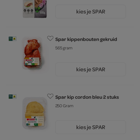
kies je SPAR
5.
79
Spar kippenbouten gekruid
565 gram
kies je SPAR
4.
97
Spar kip cordon bleu 2 stuks
250 Gram
kies je SPAR
3.
79