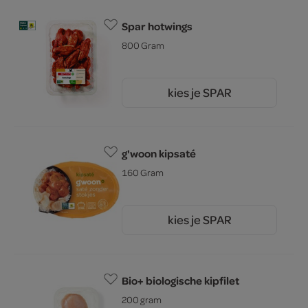
Spar hotwings
800 Gram
kies je SPAR
6.
79
g'woon kipsaté
160 Gram
kies je SPAR
1.
75
Bio+ biologische kipfilet
200 gram