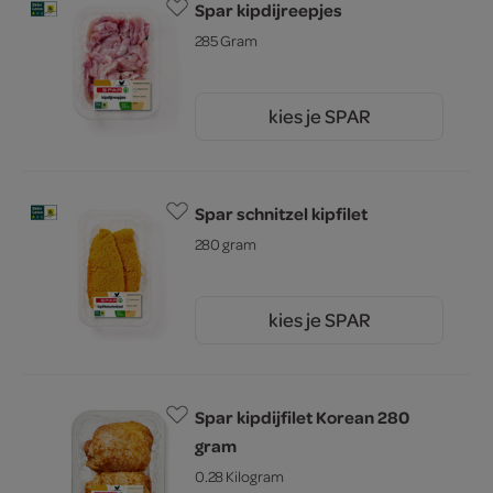
Spar kipdijreepjes
285 Gram
kies je SPAR
4.
59
Spar schnitzel kipfilet
280 gram
kies je SPAR
5.
88
Spar kipdijfilet Korean 280
gram
0.28 Kilogram