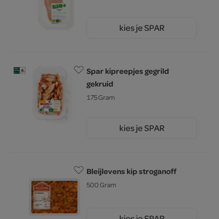
kies je SPAR
7.
80
Spar kipreepjes gegrild
gekruid
175 Gram
kies je SPAR
5.
19
Bleijlevens kip stroganoff
500 Gram
kies je SPAR