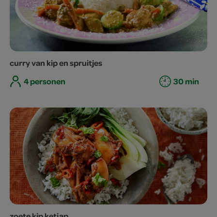
curry van kip en spruitjes
4 personen
30 min
zoete kip ketjap