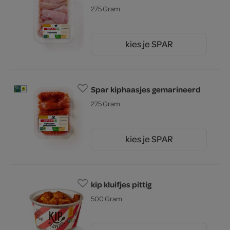
275 Gram
kies je SPAR
3.
99
Spar kiphaasjes gemarineerd
275 Gram
kies je SPAR
3.
99
kip kluifjes pittig
500 Gram