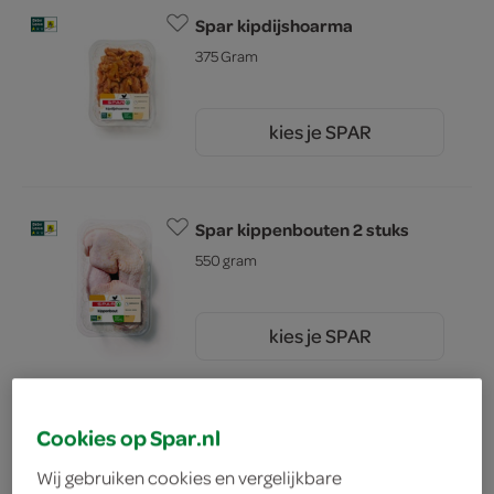
Spar kipdijshoarma
375 Gram
kies je SPAR
5.
99
Spar kippenbouten 2 stuks
550 gram
kies je SPAR
4.
83
Spar kip kalkoen gehakt
Cookies op Spar.nl
300 Gram
Wij gebruiken cookies en vergelijkbare