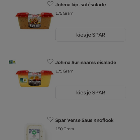
Johma kip-satésalade
175 Gram
kies je SPAR
3.
79
Johma Surinaams eisalade
175 Gram
kies je SPAR
3.
69
Spar Verse Saus Knoflook
150 Gram