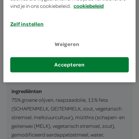
vind je in ons cookiebeleid.
cookiebeleid
omschrijving
Zelf instellen
Groene olijven zonder pit met Feta (BOB)
Weigeren
inhoud en gewicht
115 Gram
Accepteren
ingrediënten
ingrediënten
75% groene olijven, raapzaadolie, 11% feta
(SCHAPENMELK, GEITENMELK, zout, vegetarisch
stremsel, melkzuurcultuur), mizithra (schapen- en
geitenwei (MELK), vegetarisch stremsel, zout),
gemodificeerd aardappelzetmeel, water,