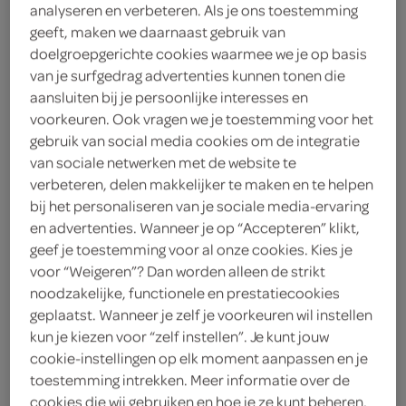
analyseren en verbeteren. Als je ons toestemming
3
.
39
geeft, maken we daarnaast gebruik van
doelgroepgerichte cookies waarmee we je op basis
van je surfgedrag advertenties kunnen tonen die
115 Gram
aansluiten bij je persoonlijke interesses en
voorkeuren. Ook vragen we je toestemming voor het
gebruik van social media cookies om de integratie
Let op: aanbiedingen zijn niet zichtbaar bij de
van sociale netwerken met de website te
producten, maar worden wél automatisch
verbeteren, delen makkelijker te maken en te helpen
verwerkt in de winkelmand.
bij het personaliseren van je sociale media-ervaring
en advertenties. Wanneer je op “Accepteren” klikt,
geef je toestemming voor al onze cookies. Kies je
schep olijven met romige vulling in een schaaltje,
voor “Weigeren”? Dan worden alleen de strikt
ideaal bij een borrelplank, salade of tapasavond
noodzakelijke, functionele en prestatiecookies
geplaatst. Wanneer je zelf je voorkeuren wil instellen
kun je kiezen voor “zelf instellen”. Je kunt jouw
cookie-instellingen op elk moment aanpassen en je
toestemming intrekken. Meer informatie over de
cookies die wij gebruiken en hoe je ze kunt beheren,