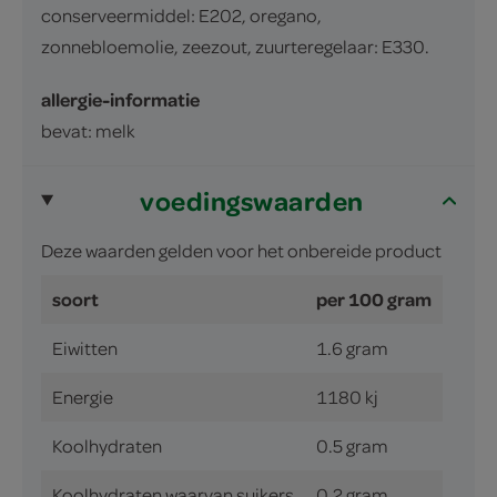
conserveermiddel: E202, oregano,
zonnebloemolie, zeezout, zuurteregelaar: E330.
allergie-informatie
bevat: melk
voedingswaarden
Deze waarden gelden voor het onbereide product
soort
per 100 gram
Eiwitten
1.6 gram
Energie
1180 kj
Koolhydraten
0.5 gram
Koolhydraten waarvan suikers
0.2 gram