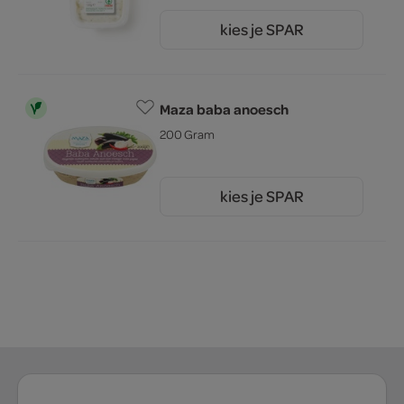
kies je SPAR
1.
09
Maza baba anoesch
200 Gram
kies je SPAR
2.
69