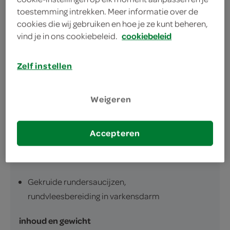
toestemming intrekken. Meer informatie over de
heerlijk voor op de BBQ of om te bakken in de
cookies die wij gebruiken en hoe je ze kunt beheren,
pan
vind je in ons cookiebeleid.
cookiebeleid
perfect voor bij een stamppot, hutspot of
andijviestamp
Zelf instellen
Weigeren
Accepteren
omschrijving
Gekruide rundersaucijzen,
rundvleesbereiding in varkensdarm
inhoud en gewicht