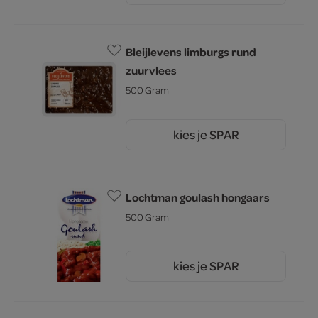
Bleijlevens limburgs rund
zuurvlees
500 Gram
kies je SPAR
7.
99
Lochtman goulash hongaars
500 Gram
kies je SPAR
6.
99