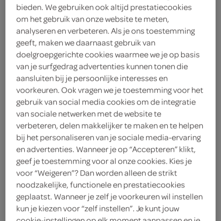
bieden. We gebruiken ook altijd prestatiecookies
om het gebruik van onze website te meten,
Spar
analyseren en verbeteren. Als je ons toestemming
4
.
geeft, maken we daarnaast gebruik van
69
doelgroepgerichte cookies waarmee we je op basis
van je surfgedrag advertenties kunnen tonen die
200 Gram
aansluiten bij je persoonlijke interesses en
voorkeuren. Ook vragen we je toestemming voor het
gebruik van social media cookies om de integratie
Let op: aanbiedingen zijn niet zichtbaar bij de
van sociale netwerken met de website te
producten, maar worden wél automatisch
verbeteren, delen makkelijker te maken en te helpen
verwerkt in de winkelmand.
bij het personaliseren van je sociale media-ervaring
en advertenties. Wanneer je op “Accepteren” klikt,
geef je toestemming voor al onze cookies. Kies je
voor “Weigeren”? Dan worden alleen de strikt
fijne rundersaucijzen die perfect bakken in de pan of
noodzakelijke, functionele en prestatiecookies
op de BBQ, heerlijk bij stamppot of aardappels
geplaatst. Wanneer je zelf je voorkeuren wil instellen
rundvlees van 100% Hollandse afkomst, bereid
kun je kiezen voor “zelf instellen”. Je kunt jouw
in varkensdarm
cookie-instellingen op elk moment aanpassen en je