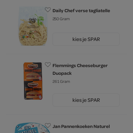
Daily Chef verse tagliatelle
250 Gram
kies je SPAR
2.
79
Flemmings Cheeseburger
Duopack
261 Gram
kies je SPAR
2.
45
Jan Pannenkoeken Naturel