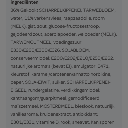
ingrediënten
36% Gekookt SCHARRELKIPPENEI, TARWEBLOEM,
water, 11% varkensvlees, raapzaadolie, room
(MELK), gist, zout, glucose-fructosestroop,
gejodeerd zout, acerolapoeder, weipoeder (MELK),
TARWEMOUTMEEL, voedingszuur:
E330/E260/E300/E326, SOJABLOEM,
conserveermiddel: E200/E202/E210/E250/E262,
natuurlijke aroma’s (bevat EI), emulgator: E471,
kleurstof: karamel/carotenen/annatto norbixine,
peper, SOJA-EIWIT, suiker, SCHARRELKIPPENEI-
EIGEEL, rundergelatine, verdikkingsmiddel:
xanthaangom/guarpitmeel, gemodificeerd
maïszetmeel, MOSTERDMEEL, bieslook, natuurlijk
vanillearoma, kruidenextract, antioxidant:
E301/E331, vitamine D, rook, sheavet. Kan sporen