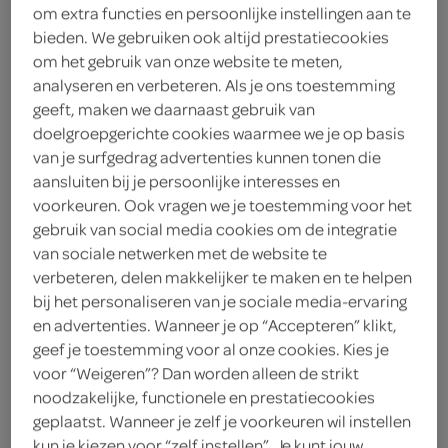
om extra functies en persoonlijke instellingen aan te
3
.
75
bieden. We gebruiken ook altijd prestatiecookies
om het gebruik van onze website te meten,
analyseren en verbeteren. Als je ons toestemming
157 Gram
geeft, maken we daarnaast gebruik van
doelgroepgerichte cookies waarmee we je op basis
van je surfgedrag advertenties kunnen tonen die
Let op: aanbiedingen zijn niet zichtbaar bij de
aansluiten bij je persoonlijke interesses en
producten, maar worden wél automatisch
voorkeuren. Ook vragen we je toestemming voor het
verwerkt in de winkelmand.
gebruik van social media cookies om de integratie
van sociale netwerken met de website te
verbeteren, delen makkelijker te maken en te helpen
sandwich met eiersalade en bacon voor een hartige
bij het personaliseren van je sociale media-ervaring
bite, fijn als vullende lunch wanneer je weinig tijd hebt
en advertenties. Wanneer je op “Accepteren” klikt,
geef je toestemming voor al onze cookies. Kies je
belegd met eiersalade en bacon
voor “Weigeren”? Dan worden alleen de strikt
lekker als lunch of tussendoor
noodzakelijke, functionele en prestatiecookies
geplaatst. Wanneer je zelf je voorkeuren wil instellen
handig wanneer je niet zoveel tijd hebt
kun je kiezen voor “zelf instellen”. Je kunt jouw