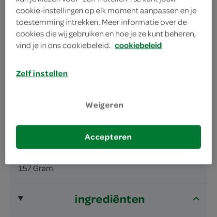
cookie-instellingen op elk moment aanpassen en je
toestemming intrekken. Meer informatie over de
cookies die wij gebruiken en hoe je ze kunt beheren,
vind je in ons cookiebeleid.
cookiebeleid
omschrijving
Zelf instellen
Wit tarwebrood met gekookt ei, eiersalade
Weigeren
en bacon
Verpakt onder beschermende atmosfeer.
Accepteren
inhoud en gewicht
157 Gram
ingrediënten