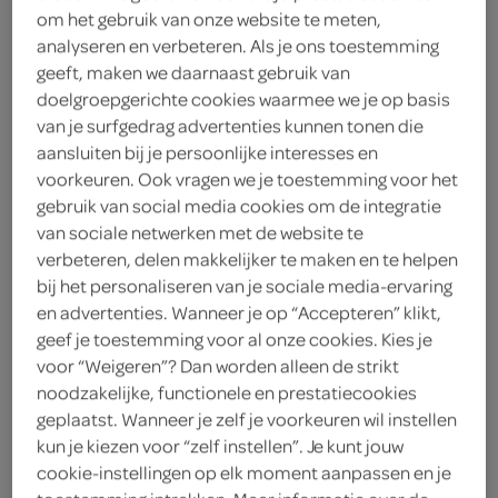
om het gebruik van onze website te meten,
0
.
49
analyseren en verbeteren. Als je ons toestemming
geeft, maken we daarnaast gebruik van
doelgroepgerichte cookies waarmee we je op basis
80 Gram
van je surfgedrag advertenties kunnen tonen die
aansluiten bij je persoonlijke interesses en
voorkeuren. Ook vragen we je toestemming voor het
Let op: aanbiedingen zijn niet zichtbaar bij de
gebruik van social media cookies om de integratie
producten, maar worden wél automatisch
van sociale netwerken met de website te
verwerkt in de winkelmand.
verbeteren, delen makkelijker te maken en te helpen
bij het personaliseren van je sociale media-ervaring
en advertenties. Wanneer je op “Accepteren” klikt,
Start je dag met het knapperige genot van een
geef je toestemming voor al onze cookies. Kies je
versgebakken Schnittbroodje van SPAR.
voor “Weigeren”? Dan worden alleen de strikt
noodzakelijke, functionele en prestatiecookies
Vers dagelijks in SPAR winkels gebakken
geplaatst. Wanneer je zelf je voorkeuren wil instellen
Hoogwaardige ingrediënten, knapperig genot
kun je kiezen voor “zelf instellen”. Je kunt jouw
Veelzijdig: ideaal voor ontbijt, lunch of
cookie-instellingen op elk moment aanpassen en je