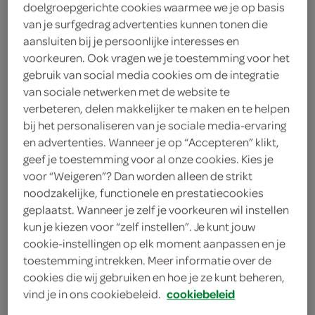
doelgroepgerichte cookies waarmee we je op basis
van je surfgedrag advertenties kunnen tonen die
Lokale Bakker
aansluiten bij je persoonlijke interesses en
2
.
voorkeuren. Ook vragen we je toestemming voor het
69
gebruik van social media cookies om de integratie
van sociale netwerken met de website te
8 Stuks
verbeteren, delen makkelijker te maken en te helpen
bij het personaliseren van je sociale media-ervaring
en advertenties. Wanneer je op “Accepteren” klikt,
Let op: aanbiedingen zijn niet zichtbaar bij de
geef je toestemming voor al onze cookies. Kies je
producten, maar worden wél automatisch
voor “Weigeren”? Dan worden alleen de strikt
noodzakelijke, functionele en prestatiecookies
verwerkt in de winkelmand.
geplaatst. Wanneer je zelf je voorkeuren wil instellen
kun je kiezen voor “zelf instellen”. Je kunt jouw
cookie-instellingen op elk moment aanpassen en je
dagelijks vers gebakken
toestemming intrekken. Meer informatie over de
alléén op vrijdag en zaterdag 6 + 2 gratis witte
cookies die wij gebruiken en hoe je ze kunt beheren,
zachte bollen!
vind je in ons cookiebeleid.
cookiebeleid