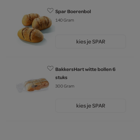
Spar Boerenbol
140 Gram
kies je SPAR
1.
09
BakkersHart witte bollen 6
stuks
300 Gram
kies je SPAR
1.
59