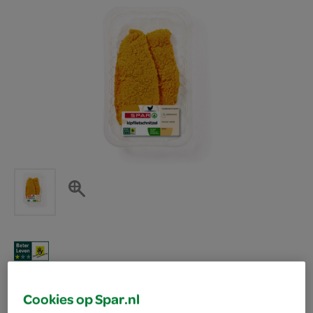
Spar schnitzel kipfilet
Cookies op Spar.nl