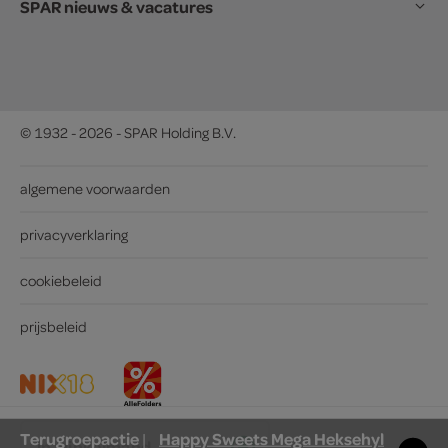
SPAR nieuws & vacatures
© 1932 - 2026 - SPAR Holding B.V.
algemene voorwaarden
privacyverklaring
cookiebeleid
prijsbeleid
Terugroepactie
Happy Sweets Mega Heksehyl
|
in winkelmand