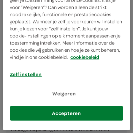
voor “Weigeren”? Dan worden alleen de strikt
noodzakelijke, functionele en prestatiecookies
geplaatst. Wanneer je zelf je voorkeuren wil instellen
kun je kiezen voor “zelf instellen”. Je kunt jouw
cookie-instellingen op elk moment aanpassen en je
toestemming intrekken. Meer informatie over de
omschrijving
cookies die wij gebruiken en hoe je ze kunt beheren,
vind je in ons cookiebeleid.
cookiebeleid
Ontdek de smaakvolle Spar blk kipfiletschnitzel
Ben je op zoek naar een snel, smakelijk en
Zelf instellen
voedzaam component voor je maaltijd? Dan is de
Spar blk kipfiletschnitzel jouw ideale keuze. Dit
Weigeren
heerlijke stukje vlees staat garant voor een
uitgebalanceerde maaltijd die niet alleen vult maar
ook verrukt. De Spar blk kipfiletschnitzel, met zijn
Accepteren
unieke smaak en malse structuur, komt in een
handige verpakking van 1 KGM. Verpakt in een