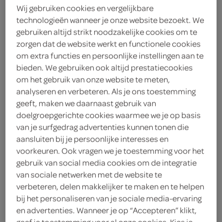
Wij gebruiken cookies en vergelijkbare
Spar
technologieën wanneer je onze website bezoekt. We
gebruiken altijd strikt noodzakelijke cookies om te
5
.
88
zorgen dat de website werkt en functionele cookies
om extra functies en persoonlijke instellingen aan te
bieden. We gebruiken ook altijd prestatiecookies
280 gram
om het gebruik van onze website te meten,
analyseren en verbeteren. Als je ons toestemming
geeft, maken we daarnaast gebruik van
Let op: aanbiedingen zijn niet zichtbaar bij de
doelgroepgerichte cookies waarmee we je op basis
producten, maar worden wél automatisch
van je surfgedrag advertenties kunnen tonen die
verwerkt in de winkelmand.
aansluiten bij je persoonlijke interesses en
voorkeuren. Ook vragen we je toestemming voor het
gebruik van social media cookies om de integratie
Proef de smaak van eigen bodem met Spar
van sociale netwerken met de website te
kipfiletschnitzel!
verbeteren, delen makkelijker te maken en te helpen
bij het personaliseren van je sociale media-ervaring
Vers bereide kipschnitzel
en advertenties. Wanneer je op “Accepteren” klikt,
Verpakt in handige tray
geef je toestemming voor al onze cookies. Kies je