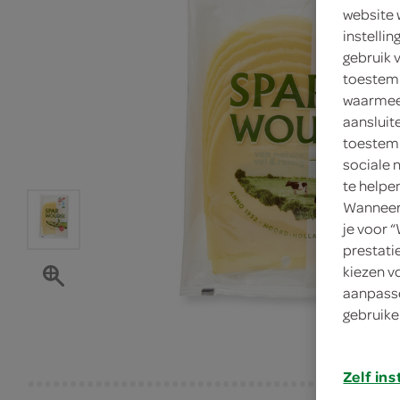
website 
instelli
gebruik 
toestemm
waarmee 
aansluit
toestemm
sociale 
te helpe
Wanneer 
je voor 
prestati
kiezen v
aanpasse
gebruike
Zelf ins