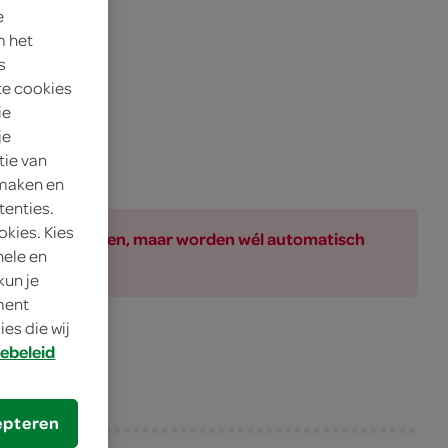
e
m het
s
te cookies
ie
je
tie van
 maken en
tenties.
okies. Kies
ar bij de producten, maar worden wél automatisch
nele en
kun je
oment
es die wij
ebeleid
epteren