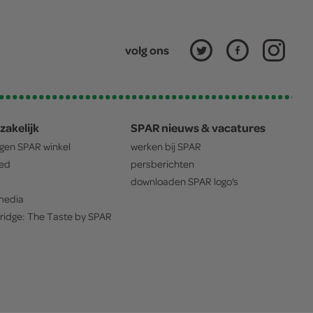
volg ons
zakelijk
SPAR nieuws & vacatures
igen
SPAR
winkel
werken bij
SPAR
oed
persberichten
downloaden
SPAR
logo's
edia
ridge: The Taste by
SPAR