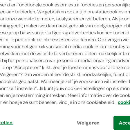
werkt en functionele cookies om extra functies en persoonlijk
4
.
ngen aan te bieden. We gebruiken ook altijd prestatiecookies o
49
van onze website te meten, analyseren en verbeteren. Als je on
ing geeft, maken we daarnaast gebruik van doelgroepgerich
200 Gram
we je op basis van je surfgedrag advertenties kunnen tonen d
en bij je persoonlijke interesses en voorkeuren. Ook vragen we 
in winkelmand
ing voor het gebruik van social media cookies om de integra
netwerken met de website te verbeteren, delen makkelijker te
n bij het personaliseren van je sociale media-ervaring en adver
je op “Accepteren” klikt, geef je toestemming voor al onze co
Let op: aanbiedingen zijn niet zichtba
“Weigeren”? Dan worden alleen de strikt noodzakelijke, functio
verwerkt in de winkelmand.
ecookies geplaatst. Wanneer je zelf je voorkeuren wil instellen 
oor “zelf instellen”. Je kunt jouw cookie-instellingen op elk m
n en je toestemming intrekken. Meer informatie over de cooki
n en hoe je ze kunt beheren, vind je in ons cookiebeleid.
cooki
tellen
Weigeren
Acc