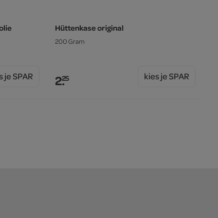
olie
Hüttenkase original
200 Gram
s je SPAR
kies je SPAR
2.
25