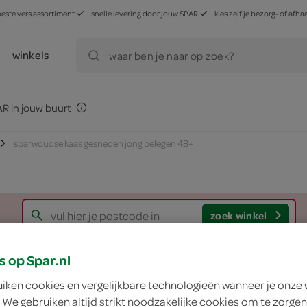
beste vers assortiment
snelle levering door jouw SPAR
kies zelf je bezorg- of af
winkels
waar ben je naar op zoek?
R in jouw buurt
sparwoudse kaas gesneden jong belegen 48+
zoek winkel
s op Spar.nl
Sparwoudse kaas g
uiken cookies en vergelijkbare technologieën wanneer je onze
 We gebruiken altijd strikt noodzakelijke cookies om te zorgen
Sparwoudse