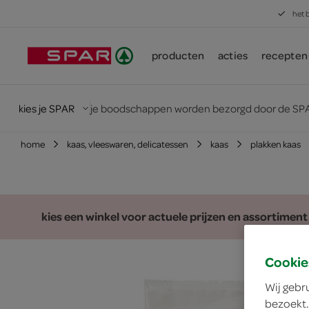
het 
producten
acties
recepten
kies je SPAR
je boodschappen worden bezorgd door de SPA
home
kaas, vleeswaren, delicatessen
kaas
plakken kaas
kies een winkel voor actuele prijzen en assortiment
Cookie
Wij gebr
bezoekt.