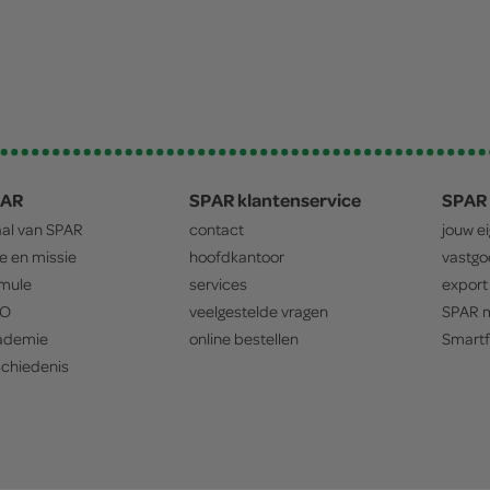
PAR
SPAR klantenservice
SPAR 
aal van
SPAR
contact
jouw e
ie en missie
hoofdkantoor
vastg
mule
services
export
O
veelgestelde vragen
SPAR
m
ademie
online bestellen
Smartf
chiedenis