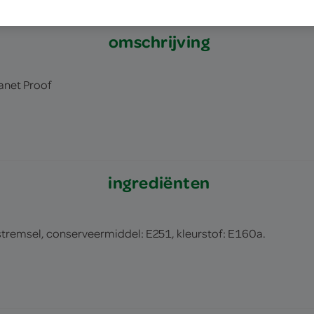
omschrijving
anet Proof
ingrediënten
stremsel, conserveermiddel: E251, kleurstof: E160a.