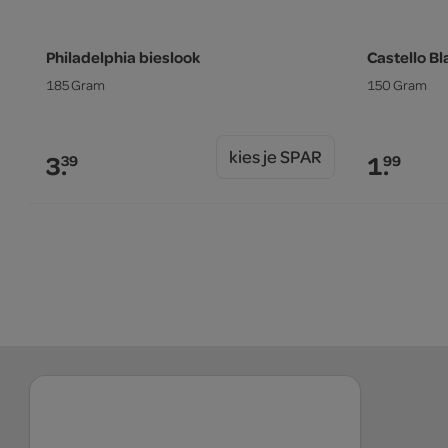
Philadelphia bieslook
Castello B
185 Gram
150 Gram
kies je SPAR
3.
1.
39
99