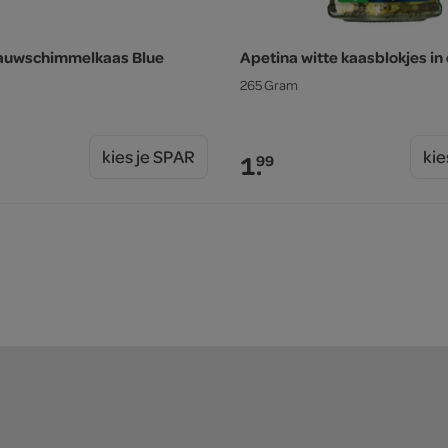
lauwschimmelkaas Blue
Apetina witte kaasblokjes in 
265 Gram
kies je SPAR
kie
1.
99