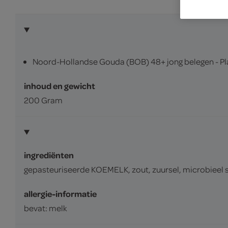
Noord-Hollandse Gouda (BOB) 48+ jong belegen - Pl
inhoud en gewicht
200 Gram
ingrediënten
gepasteuriseerde KOEMELK, zout, zuursel, microbieel 
allergie-informatie
bevat: melk