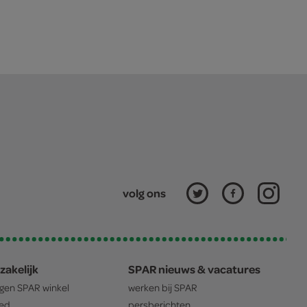
volg ons
zakelijk
SPAR nieuws & vacatures
igen
SPAR
winkel
werken bij
SPAR
oed
persberichten