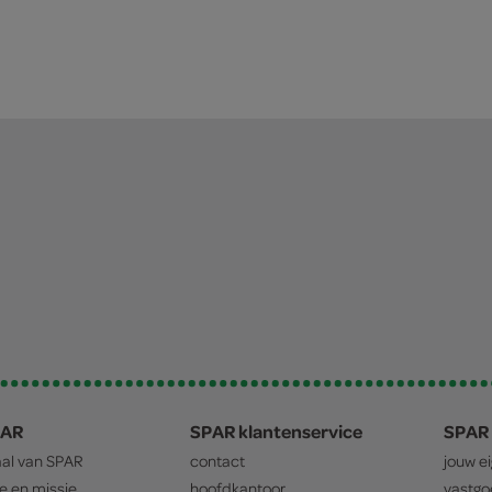
PAR
SPAR klantenservice
SPAR 
aal van
SPAR
contact
jouw e
ie en missie
hoofdkantoor
vastg