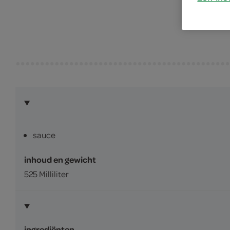
sauce
inhoud en gewicht
525 Milliliter
ingrediënten