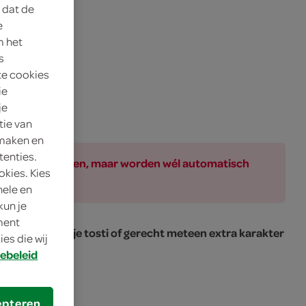
 dat de
e
m het
s
te cookies
ie
je
tie van
 maken en
tenties.
ar bij de producten, maar worden wél automatisch
okies. Kies
nele en
kun je
oment
e smaak, geeft je tosti of gerecht meteen extra karakter
es die wij
ebeleid
epteren