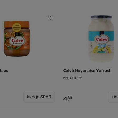
Saus
Calvé Mayonaise Yofresh
650 Milliliter
kies je SPAR
kie
4.
89