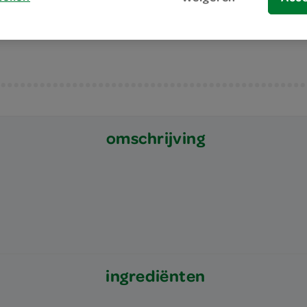
natuurlijk ook lekker bij andere gerechte
omschrijving
ingrediënten