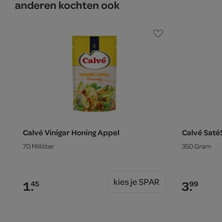
anderen kochten ook
Calvé Vinigar Honing Appel
Calvé Saté
70 Milliliter
350 Gram
kies je SPAR
1.
3.
45
99