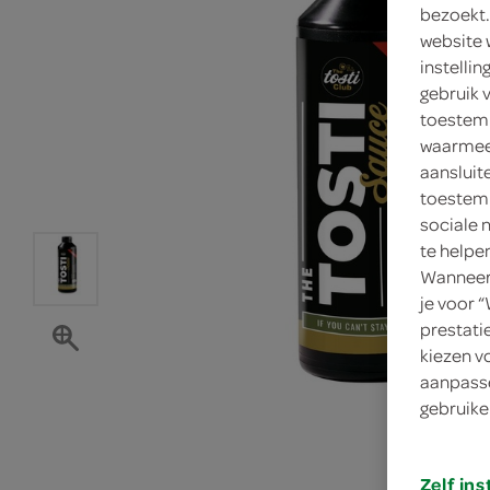
bezoekt.
website 
instelli
gebruik 
toestemm
waarmee 
aansluit
toestemm
sociale 
te helpe
Wanneer 
je voor 
prestati
kiezen v
aanpasse
gebruike
Zelf ins