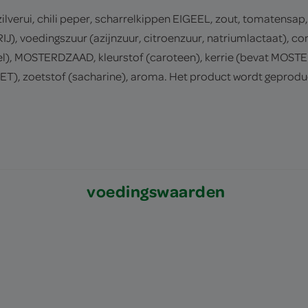
g, zilverui, chili peper, scharrelkippen EIGEEL, zout, tomaten
J), voedingszuur (azijnzuur, citroenzuur, natriumlactaat), c
l), MOSTERDZAAD, kleurstof (caroteen), kerrie (bevat MOST
T), zoetstof (sacharine), aroma. Het product wordt geprodu
voedingswaarden