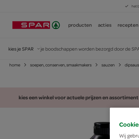
het 
producten
acties
recepten
kies je SPAR
je boodschappen worden bezorgd door de SPA
home
soepen, conserven, smaakmakers
sauzen
dipsaus
kies een winkel voor actuele prijzen en assortiment
Cookie
Wij gebr