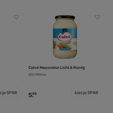
Calvé Mayonaise Licht & Romig
650 Milliliter
s je SPAR
kies je SPAR
5.
49