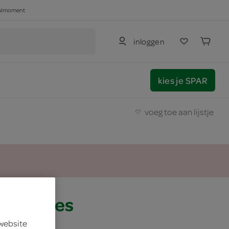
haalmoment
inloggen
kies je SPAR
voeg toe aan lijstje
 saus fles
 website