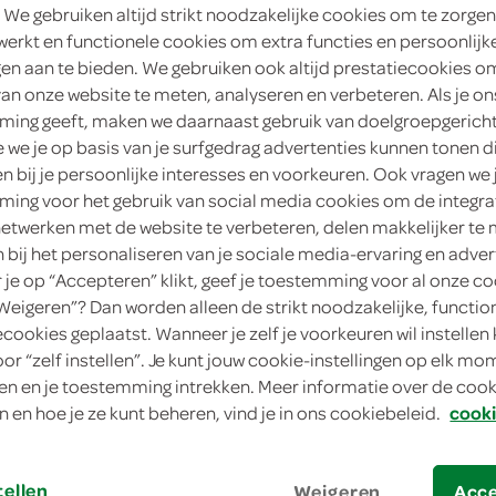
 We gebruiken altijd strikt noodzakelijke cookies om te zorgen
4
.
werkt en functionele cookies om extra functies en persoonlijk
95
ngen aan te bieden. We gebruiken ook altijd prestatiecookies o
van onze website te meten, analyseren en verbeteren. Als je on
525 Milliliter
ing geeft, maken we daarnaast gebruik van doelgroepgerich
we je op basis van je surfgedrag advertenties kunnen tonen d
in winkelmand
en bij je persoonlijke interesses en voorkeuren. Ook vragen we 
ing voor het gebruik van social media cookies om de integra
netwerken met de website te verbeteren, delen makkelijker te
n bij het personaliseren van je sociale media-ervaring en adver
Let op: aanbiedingen zijn niet zichtba
je op “Accepteren” klikt, geef je toestemming voor al onze co
verwerkt in de winkelmand.
“Weigeren”? Dan worden alleen de strikt noodzakelijke, functio
ecookies geplaatst. Wanneer je zelf je voorkeuren wil instellen 
oor “zelf instellen”. Je kunt jouw cookie-instellingen op elk m
romige tosti saus met een volle en kruidig
n en je toestemming intrekken. Meer informatie over de cooki
en een echt genietmoment
n en hoe je ze kunt beheren, vind je in ons cookiebeleid.
cooki
onze unieke tosti saus
dé saus voor bij je tosti!
tellen
Weigeren
Acc