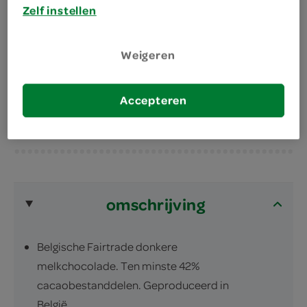
Tony's Chocolonely – Alleen samen maken we
Zelf instellen
chocolade 100% slaafvrij. Doe je mee?
Fairtrade chocolade. Ten minste 42%
Weigeren
cacaobestanddelen.
geschikt voor vegetariërs
Accepteren
omschrijving
Belgische Fairtrade donkere
melkchocolade. Ten minste 42%
cacaobestanddelen. Geproduceerd in
België.