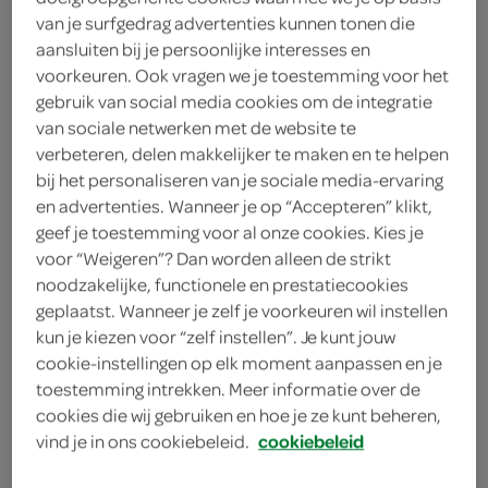
van je surfgedrag advertenties kunnen tonen die
chocoladereep donkere
aansluiten bij je persoonlijke interesses en
voorkeuren. Ook vragen we je toestemming voor het
gebruik van social media cookies om de integratie
melk 42%
van sociale netwerken met de website te
verbeteren, delen makkelijker te maken en te helpen
Tony's chocolonely
bij het personaliseren van je sociale media-ervaring
180 Gram
en advertenties. Wanneer je op “Accepteren” klikt,
geef je toestemming voor al onze cookies. Kies je
voor “Weigeren”? Dan worden alleen de strikt
Let op: aanbiedingen zijn niet zichtbaar bij de
noodzakelijke, functionele en prestatiecookies
producten, maar worden wél automatisch
geplaatst. Wanneer je zelf je voorkeuren wil instellen
kun je kiezen voor “zelf instellen”. Je kunt jouw
verwerkt in de winkelmand.
cookie-instellingen op elk moment aanpassen en je
toestemming intrekken. Meer informatie over de
cookies die wij gebruiken en hoe je ze kunt beheren,
romige melkchocolade met een pure bite, voor wie
vind je in ons cookiebeleid.
cookiebeleid
van volle chocoladesmaak houdt