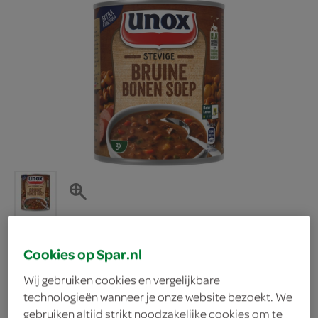
Cookies op Spar.nl
Unox bruine bonensoep
Wij gebruiken cookies en vergelijkbare
technologieën wanneer je onze website bezoekt. We
stevige
gebruiken altijd strikt noodzakelijke cookies om te