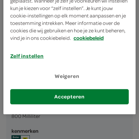
geplaatst. Wanneer je zelf je voorkeuren wil instellen
kun je kiezen voor “zelf instellen”. Je kunt jouw
serveer met een echte Unox rookworst
cookie-instellingen op elk moment aanpassen en je
even opwarmen in de magnetron of een pan
toestemming intrekken. Meer informatie over de
cookies die wij gebruiken en hoe je ze kunt beheren,
vind je in ons cookiebeleid.
cookiebeleid
Zelf instellen
omschrijving
Weigeren
bruine bonensoep
Accepteren
inhoud en gewicht
800 Milliliter
kenmerken