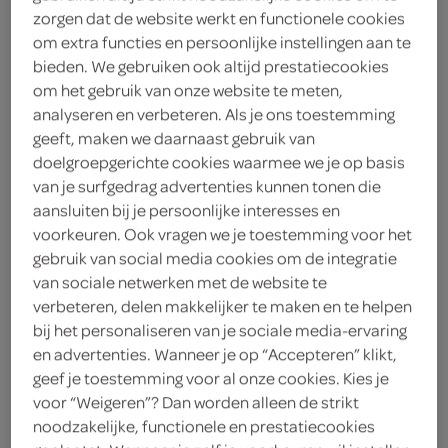
zorgen dat de website werkt en functionele cookies
om extra functies en persoonlijke instellingen aan te
Unox
bieden. We gebruiken ook altijd prestatiecookies
4
.
om het gebruik van onze website te meten,
89
analyseren en verbeteren. Als je ons toestemming
geeft, maken we daarnaast gebruik van
800 Milliliter
doelgroepgerichte cookies waarmee we je op basis
van je surfgedrag advertenties kunnen tonen die
aansluiten bij je persoonlijke interesses en
Let op: aanbiedingen zijn niet zichtbaar bij de
voorkeuren. Ook vragen we je toestemming voor het
producten, maar worden wél automatisch
gebruik van social media cookies om de integratie
verwerkt in de winkelmand.
van sociale netwerken met de website te
verbeteren, delen makkelijker te maken en te helpen
bij het personaliseren van je sociale media-ervaring
stevige bonensoep voor een warm moment, snel op
en advertenties. Wanneer je op “Accepteren” klikt,
geef je toestemming voor al onze cookies. Kies je
te warmen
voor “Weigeren”? Dan worden alleen de strikt
goed voor 2-3 kommen stevige bruine
noodzakelijke, functionele en prestatiecookies
bonensoep