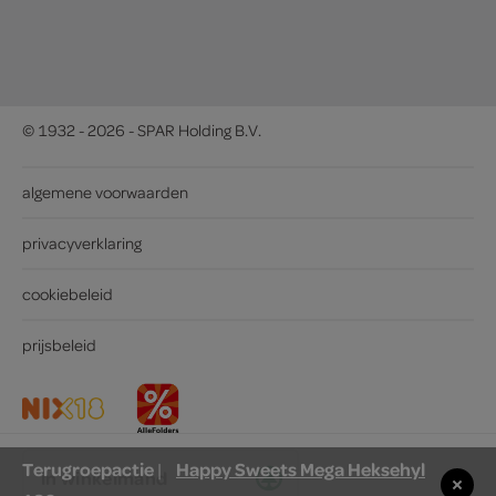
© 1932 - 2026 - SPAR Holding B.V.
algemene voorwaarden
privacyverklaring
cookiebeleid
prijsbeleid
Terugroepactie
Happy Sweets Mega Heksehyl
|
in winkelmand