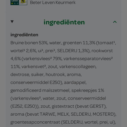
Beter Leven Keurmerk
ingrediënten
ingrediënten
Bruine bonen 53%, water, groenten 11,3% (tomaat¹,
wortel¹ 2,6%, ui¹, prei¹, SELDERIJ 1,3%), rookworst
4,6% (varkensvlees² 79%, varkensseparatorvlees²
11%, varkensvet², zout, varkenscollageen,
dextrose, suiker, houtrook, aroma,
conserveermiddel E250), aardappel,
gemodificeerd maïszetmeel, spekreepjes 1%
(varkensvlees², water, zout, conserveermiddel
(E252, E250)), zout, gistextract (bevat GERST),
aroma (bevat TARWE, MELK, SELDERIJ, MOSTERD),
groentesapconcentraat (SELDERIJ, wortel, prei, ui),