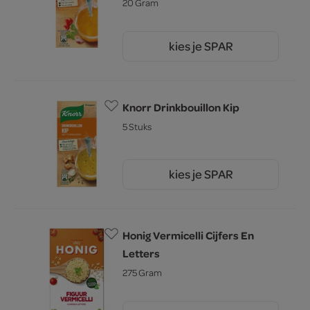
20 Gram
kies je SPAR
1.
55
Knorr Drinkbouillon Kip
5 Stuks
kies je SPAR
1.
55
Honig Vermicelli Cijfers En
Letters
275 Gram