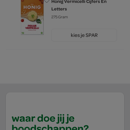
Honig Vermicelli Cijfers En
Letters
275 Gram
kies je SPAR
2.
99
waar doe jij je
boodschappen?