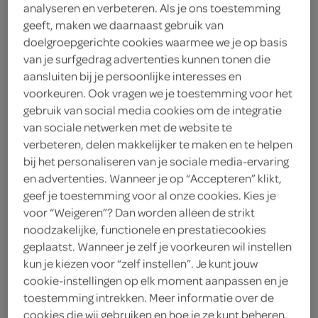
analyseren en verbeteren. Als je ons toestemming
geeft, maken we daarnaast gebruik van
Lokale Bakker
doelgroepgerichte cookies waarmee we je op basis
4
.
van je surfgedrag advertenties kunnen tonen die
28
aansluiten bij je persoonlijke interesses en
voorkeuren. Ook vragen we je toestemming voor het
1 Stuks
gebruik van social media cookies om de integratie
van sociale netwerken met de website te
verbeteren, delen makkelijker te maken en te helpen
Let op: aanbiedingen zijn niet zichtbaar bij de
bij het personaliseren van je sociale media-ervaring
producten, maar worden wél automatisch
en advertenties. Wanneer je op “Accepteren” klikt,
geef je toestemming voor al onze cookies. Kies je
verwerkt in de winkelmand.
voor “Weigeren”? Dan worden alleen de strikt
noodzakelijke, functionele en prestatiecookies
geplaatst. Wanneer je zelf je voorkeuren wil instellen
kun je kiezen voor “zelf instellen”. Je kunt jouw
cookie-instellingen op elk moment aanpassen en je
toestemming intrekken. Meer informatie over de
cookies die wij gebruiken en hoe je ze kunt beheren,