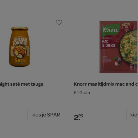
night saté met tauge
Knorr maaltijdmix mac and 
64 Gram
kies je SPAR
kie
2.
25