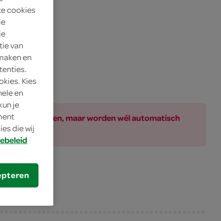
te cookies
ie
je
tie van
 maken en
tenties.
okies. Kies
nele en
kun je
oment
ar bij de producten, maar worden wél automatisch
es die wij
ebeleid
epteren