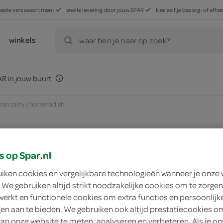
beste vers assortiment
snelle levering door jouw SPAR
kies zelf je bezorg- of af
winkels
waar ben je naar op zoek?
R in jouw buurt
zan tarty / horseradish
s op Spar.nl
zoek winkel
uiken cookies en vergelijkbare technologieën wanneer je onze
 We gebruiken altijd strikt noodzakelijke cookies om te zorgen
Vitarol Chrzan Tart
werkt en functionele cookies om extra functies en persoonlijk
ngen aan te bieden. We gebruiken ook altijd prestatiecookies o
Vitarol
van onze website te meten, analyseren en verbeteren. Als je on