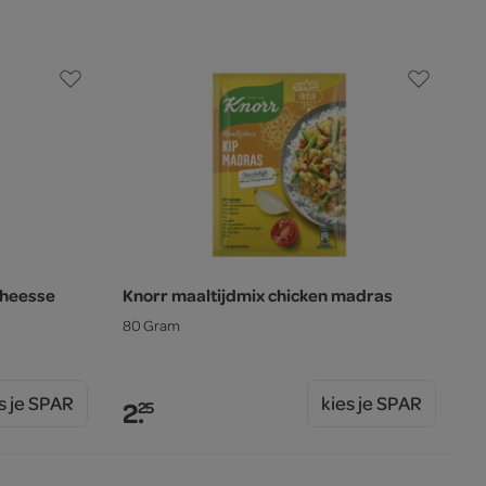
cheesse
Knorr maaltijdmix chicken madras
80 Gram
s je SPAR
kies je SPAR
2.
25