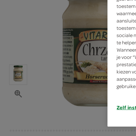
toestemm
waarmee 
aansluit
toestemm
sociale 
te helpe
Wanneer 
je voor 
prestati
kiezen v
aanpasse
gebruike
Zelf ins