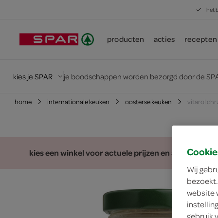
het 
producten
acties
recepten
kies je SPAR
je boodschappen worden bezorgd door de SPA
home
internationale keuken
oosterse keuken
vitarol chr
Cookie
kies een winkel voor actuele prijzen en assortiment
Wij gebr
bezoekt.
website 
instelli
gebruik 