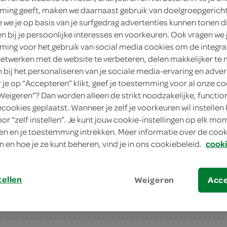
ing geeft, maken we daarnaast gebruik van doelgroepgerich
1
.
we je op basis van je surfgedrag advertenties kunnen tonen d
75
en bij je persoonlijke interesses en voorkeuren. Ook vragen we 
ing voor het gebruik van social media cookies om de integra
180 Gram
netwerken met de website te verbeteren, delen makkelijker te
n bij het personaliseren van je sociale media-ervaring en adver
in winkelmand
je op “Accepteren” klikt, geef je toestemming voor al onze co
“Weigeren”? Dan worden alleen de strikt noodzakelijke, functio
ecookies geplaatst. Wanneer je zelf je voorkeuren wil instellen 
oor “zelf instellen”. Je kunt jouw cookie-instellingen op elk m
Let op: aanbiedingen zijn niet zichtba
n en je toestemming intrekken. Meer informatie over de cooki
verwerkt in de winkelmand.
n en hoe je ze kunt beheren, vind je in ons cookiebeleid.
cooki
tellen
Weigeren
Acc