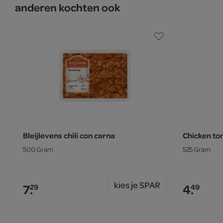
anderen kochten ook
Bleijlevens chili con carna
Chicken to
500 Gram
525 Gram
kies je SPAR
7.
4.
29
49