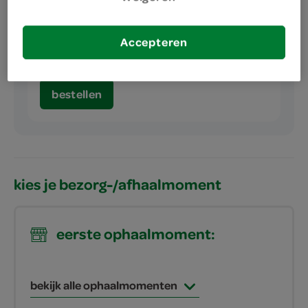
Accepteren
meer services
bestellen
kies je bezorg-/afhaalmoment
eerste ophaalmoment:
bekijk alle ophaalmomenten