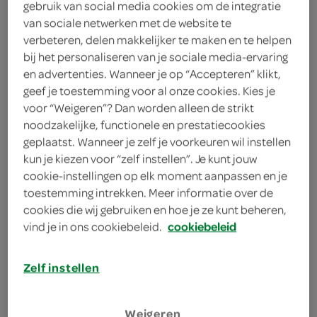
verse broodjes, wraps, snacks
gebruik van social media cookies om de integratie
& salades
van sociale netwerken met de website te
verbeteren, delen makkelijker te maken en te helpen
bij het personaliseren van je sociale media-ervaring
bestellen
en advertenties. Wanneer je op “Accepteren” klikt,
geef je toestemming voor al onze cookies. Kies je
voor “Weigeren”? Dan worden alleen de strikt
noodzakelijke, functionele en prestatiecookies
pizza's
geplaatst. Wanneer je zelf je voorkeuren wil instellen
kun je kiezen voor “zelf instellen”. Je kunt jouw
cookie-instellingen op elk moment aanpassen en je
bestellen
toestemming intrekken. Meer informatie over de
cookies die wij gebruiken en hoe je ze kunt beheren,
vind je in ons cookiebeleid.
cookiebeleid
aanbiedingen
Zelf instellen
bestellen
Weigeren