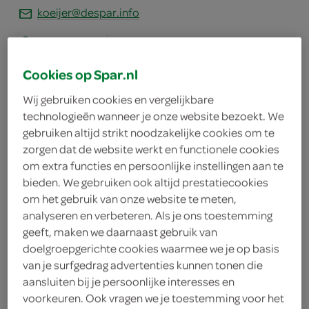
koeijer@despar.info
Markt 16-18
4318 AG Brouwershaven
plan je route
Cookies op Spar.nl
bekijk meer vestigingen
Wij gebruiken cookies en vergelijkbare
KVK
67959040
technologieën wanneer je onze website bezoekt. We
gebruiken altijd strikt noodzakelijke cookies om te
zorgen dat de website werkt en functionele cookies
om extra functies en persoonlijke instellingen aan te
bieden. We gebruiken ook altijd prestatiecookies
om het gebruik van onze website te meten,
boodschappen
analyseren en verbeteren. Als je ons toestemming
geeft, maken we daarnaast gebruik van
bestellen
doelgroepgerichte cookies waarmee we je op basis
van je surfgedrag advertenties kunnen tonen die
aansluiten bij je persoonlijke interesses en
voorkeuren. Ook vragen we je toestemming voor het