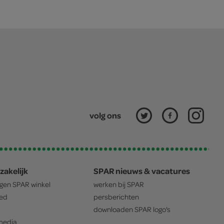
volg ons
zakelijk
SPAR nieuws & vacatures
igen
SPAR
winkel
werken bij
SPAR
oed
persberichten
downloaden
SPAR
logo's
edia