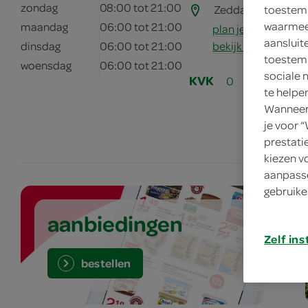
zondag
08:00 tot 21:00
Zeddamseweg 45
toestemm
waarmee 
maandag
06:00 tot 21:00
plan je route
aansluit
bekijk meer vestig
dinsdag
06:00 tot 21:00
toestemm
woensdag
06:00 tot 21:00
sociale 
KVK
0
te helpe
Wanneer 
je voor 
prestati
kiezen v
aanpasse
gebruike
aanbiedingen
Zelf ins
bestellen