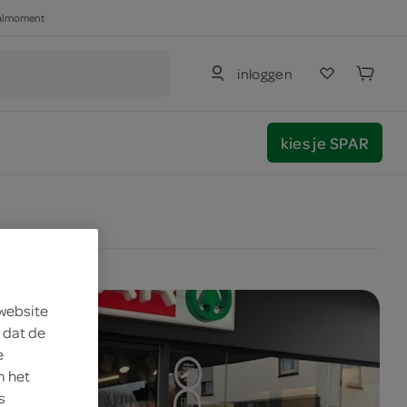
haalmoment
inloggen
kies je SPAR
 website
 dat de
e
m het
s