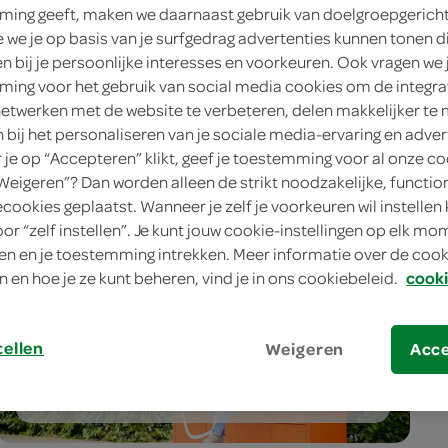
7075 ED Etten
ing geeft, maken we daarnaast gebruik van doelgroepgerich
we je op basis van je surfgedrag advertenties kunnen tonen d
en bij je persoonlijke interesses en voorkeuren. Ook vragen we 
ingen
ing voor het gebruik van social media cookies om de integra
netwerken met de website te verbeteren, delen makkelijker te
n bij het personaliseren van je sociale media-ervaring en adver
je op “Accepteren” klikt, geef je toestemming voor al onze co
“Weigeren”? Dan worden alleen de strikt noodzakelijke, functio
ecookies geplaatst. Wanneer je zelf je voorkeuren wil instellen 
oor “zelf instellen”. Je kunt jouw cookie-instellingen op elk m
n en je toestemming intrekken. Meer informatie over de cooki
n en hoe je ze kunt beheren, vind je in ons cookiebeleid.
cooki
meer services
tellen
Weigeren
Acc
bestellen