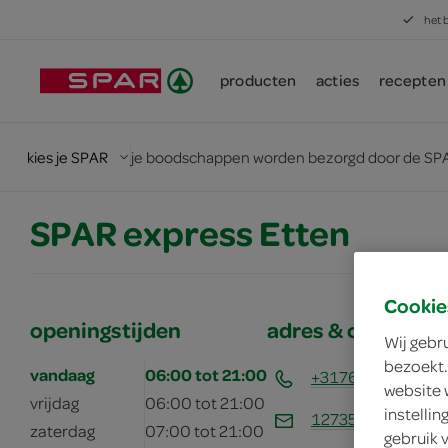
het 
producten
acties
recepten
kies je SPAR
je boodschappen worden bezorgd door de SPA
SPAR express Etten
Cookie
openingstijden
adres & contactg
Wij gebr
bezoekt.
vandaag
06:00 tot 21:00
+31767996033
website 
vrijdag
06:00 tot 21:00
instelli
12735@nl.eg.grou
zaterdag
07:00 tot 21:00
gebruik 