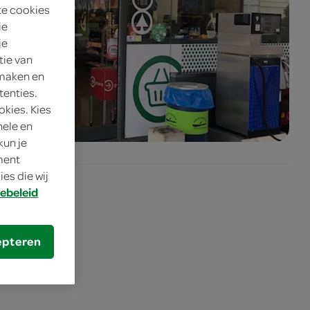
te cookies
ie
je
tie van
 maken en
tenties.
okies. Kies
nele en
kun je
oment
es die wij
ebeleid
epteren