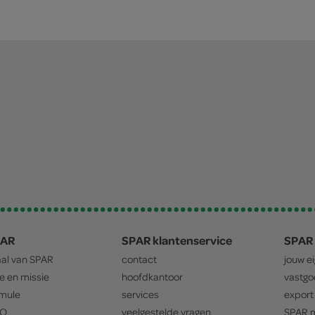
PAR
SPAR klantenservice
SPAR 
aal van
SPAR
contact
jouw e
ie en missie
hoofdkantoor
vastg
mule
services
export
O
veelgestelde vragen
SPAR
m