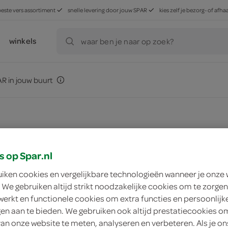
beste vers assortiment
snelle levering door jouw SPAR
kies zelf je bezorg- of af
winkels
waar ben je naar op zoek?
R in jouw buurt
s op Spar.nl
egevens
uiken cookies en vergelijkbare technologieën wanneer je onze
 We gebruiken altijd strikt noodzakelijke cookies om te zorgen
werkt en functionele cookies om extra functies en persoonlijk
ngen aan te bieden. We gebruiken ook altijd prestatiecookies o
p
van onze website te meten, analyseren en verbeteren. Als je on