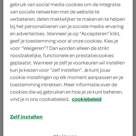
+31108994078
gebruik van social media cookies om de integratie
van sociale netwerken met de website te
16303@nl.eg.group
verbeteren, delen makkelijker te maken en te helpen
bij het personaliseren van je sociale media-ervaring
Vaanweg 85
3084 EC Rotterdam
en advertenties. Wanneer je op “Accepteren” klikt,
plan je route
geef je toestemming voor al onze cookies. Kies je
bekijk meer vestigingen
voor “Weigeren”? Dan worden alleen de strikt
noodzakelijke, functionele en prestatiecookies
KVK
geplaatst. Wanneer je zelf je voorkeuren wil instellen
kun je kiezen voor “zelf instellen”. Je kunt jouw
cookie-instellingen op elk moment aanpassen en je
toestemming intrekken. Meer informatie over de
cookies die wij gebruiken en hoe je ze kunt beheren,
vind je in ons cookiebeleid.
cookiebeleid
aanbiedingen
Zelf instellen
bestellen