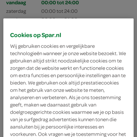
vandaag
00:00 tot 24:00
zaterdag
00:00 tot 24:00
zondag
00:00 tot 24:00
maandag
00:00 tot 24:00
Cookies op Spar.nl
dinsdag
00:00 tot 24:00
woensdag
00:00 tot 24:00
Wij gebruiken cookies en vergelijkbare
technologieën wanneer je onze website bezoekt. We
donderdag
00:00 tot 24:00
gebruiken altijd strikt noodzakelijke cookies om te
zorgen dat de website werkt en functionele cookies
om extra functies en persoonlijke instellingen aan te
bieden. We gebruiken ook altijd prestatiecookies
om het gebruik van onze website te meten,
analyseren en verbeteren. Als je ons toestemming
geeft, maken we daarnaast gebruik van
doelgroepgerichte cookies waarmee we je op basis
van je surfgedrag advertenties kunnen tonen die
adres & contactgegevens
aansluiten bij je persoonlijke interesses en
voorkeuren. Ook vragen we je toestemming voor het