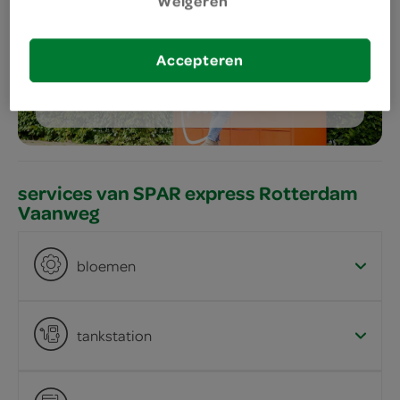
Weigeren
meer services
Accepteren
bestellen
services van SPAR express Rotterdam
Vaanweg
bloemen
tankstation