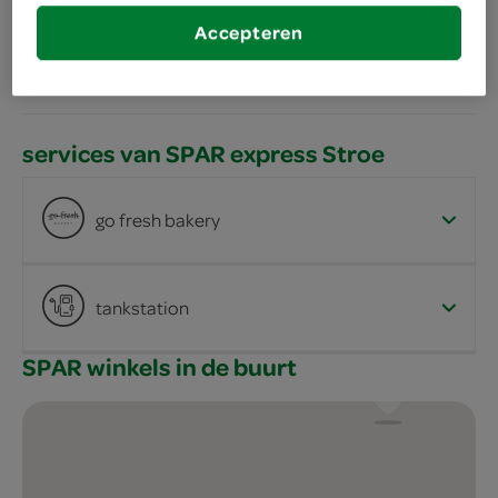
bestellen
Accepteren
services van SPAR express Stroe
go fresh bakery
tankstation
SPAR winkels in de buurt