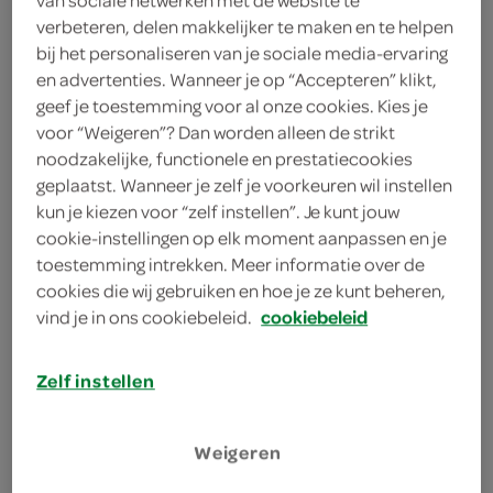
Rijksweg A1 21
3776 PT Stroe
verbeteren, delen makkelijker te maken en te helpen
plan je route
bij het personaliseren van je sociale media-ervaring
bekijk meer vestigingen
en advertenties. Wanneer je op “Accepteren” klikt,
geef je toestemming voor al onze cookies. Kies je
voor “Weigeren”? Dan worden alleen de strikt
KVK
noodzakelijke, functionele en prestatiecookies
geplaatst. Wanneer je zelf je voorkeuren wil instellen
kun je kiezen voor “zelf instellen”. Je kunt jouw
cookie-instellingen op elk moment aanpassen en je
toestemming intrekken. Meer informatie over de
aanbiedingen
cookies die wij gebruiken en hoe je ze kunt beheren,
vind je in ons cookiebeleid.
cookiebeleid
bestellen
Zelf instellen
Weigeren
meer services