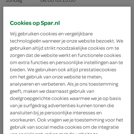
maandag
06:00 tot 23:00
dinsdag
06:00 tot 23:00
Cookies op Spar.nl
woensdag
06:00 tot 23:00
Wij gebruiken cookies en vergelijkbare
donderdag
06:00 tot 23:00
technologieën wanneer je onze website bezoekt. We
vrijdag
06:00 tot 23:00
gebruiken altijd strikt noodzakelijke cookies om te
zorgen dat de website werkt en functionele cookies
om extra functies en persoonlijke instellingen aan te
bieden. We gebruiken ook altijd prestatiecookies
om het gebruik van onze website te meten,
analyseren en verbeteren. Als je ons toestemming
geeft, maken we daarnaast gebruik van
doelgroepgerichte cookies waarmee we je op basis
van je surfgedrag advertenties kunnen tonen die
adres & contactgegevens
aansluiten bij je persoonlijke interesses en
voorkeuren. Ook vragen we je toestemming voor het
gebruik van social media cookies om de integratie
12658@nl.eg.group
van sociale netwerken met de website te