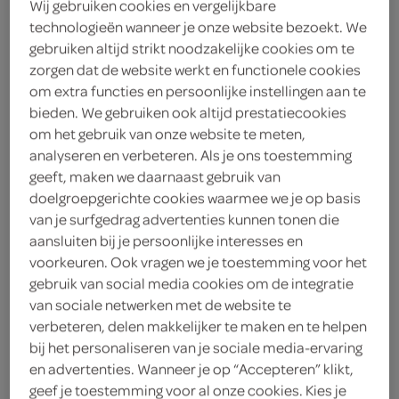
Wij gebruiken cookies en vergelijkbare
matze@despar.info
technologieën wanneer je onze website bezoekt. We
gebruiken altijd strikt noodzakelijke cookies om te
van der Takstraat 56
3071 LM Rotterdam
zorgen dat de website werkt en functionele cookies
plan je route
om extra functies en persoonlijke instellingen aan te
bekijk meer vestigingen
bieden. We gebruiken ook altijd prestatiecookies
om het gebruik van onze website te meten,
KVK
93171803
analyseren en verbeteren. Als je ons toestemming
geeft, maken we daarnaast gebruik van
doelgroepgerichte cookies waarmee we je op basis
van je surfgedrag advertenties kunnen tonen die
aansluiten bij je persoonlijke interesses en
boodschappen
voorkeuren. Ook vragen we je toestemming voor het
gebruik van social media cookies om de integratie
van sociale netwerken met de website te
bestellen
verbeteren, delen makkelijker te maken en te helpen
bij het personaliseren van je sociale media-ervaring
en advertenties. Wanneer je op “Accepteren” klikt,
geef je toestemming voor al onze cookies. Kies je