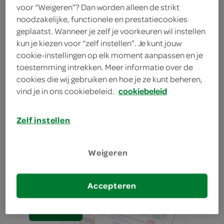
verse broodjes, wraps, snacks
voor “Weigeren”? Dan worden alleen de strikt
& salades
noodzakelijke, functionele en prestatiecookies
geplaatst. Wanneer je zelf je voorkeuren wil instellen
kun je kiezen voor “zelf instellen”. Je kunt jouw
bestellen
cookie-instellingen op elk moment aanpassen en je
toestemming intrekken. Meer informatie over de
cookies die wij gebruiken en hoe je ze kunt beheren,
vind je in ons cookiebeleid.
cookiebeleid
pizza's
Zelf instellen
bestellen
Weigeren
aanbiedingen
Accepteren
bestellen