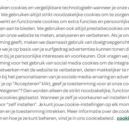
95 AG Baexem
uiken cookies en vergelijkbare technologieën wanneer je onze
 We gebruiken altijd strikt noodzakelijke cookies om te zorgen
ingen
werkt en functionele cookies om extra functies en persoonlijk
ngen aan te bieden. We gebruiken ook altijd prestatiecookies o
van onze website te meten, analyseren en verbeteren. Als je on
ing geeft, maken we daarnaast gebruik van doelgroepgerich
we je op basis van je surfgedrag advertenties kunnen tonen d
en bij je persoonlijke interesses en voorkeuren. Ook vragen we 
ing voor het gebruik van social media cookies om de integra
netwerken met de website te verbeteren, delen makkelijker te
n bij het personaliseren van je sociale media-ervaring en adver
je op “Accepteren” klikt, geef je toestemming voor al onze co
verse broodjes, wraps,
“Weigeren”? Dan worden alleen de strikt noodzakelijke, functio
ecookies geplaatst. Wanneer je zelf je voorkeuren wil instellen 
snacks & salades
oor “zelf instellen”. Je kunt jouw cookie-instellingen op elk m
n en je toestemming intrekken. Meer informatie over de cooki
n en hoe je ze kunt beheren, vind je in ons cookiebeleid.
cooki
bestellen