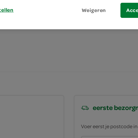
tellen
Weigeren
Acc
eerste bezor
Voer eerst je postcode i