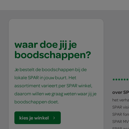
waar doe jij je
boodschappen?
Je bestelt de boodschappen bij de
lokale SPAR in jouw buurt. Het
assortiment varieert per SPAR winkel,
over S
daarom willen we graag weten waar jij je
het verh
boodschappen doet.
SPAR
vis
SPAR
for
kies je winkel
SPAR
MV
SPAR
ac