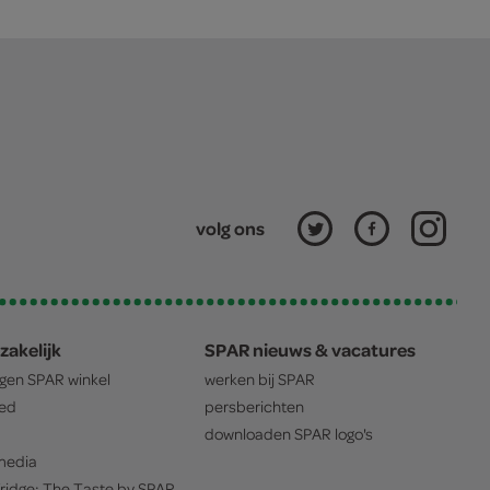
volg ons
zakelijk
SPAR nieuws & vacatures
igen
SPAR
winkel
werken bij
SPAR
oed
persberichten
downloaden
SPAR
logo's
edia
ridge: The Taste by
SPAR