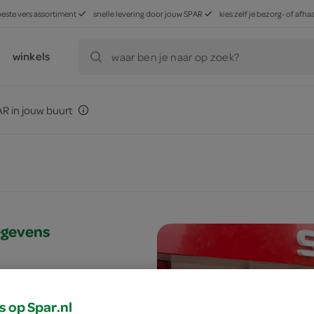
beste vers assortiment
snelle levering door jouw SPAR
kies zelf je bezorg- of af
winkels
waar ben je naar op zoek?
R in jouw buurt
egevens
.info
s op Spar.nl