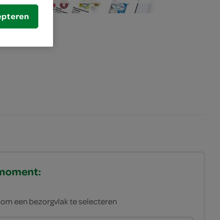
epteren
gmoment:
n om een bezorgvlak te selecteren