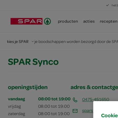
het 
producten
acties
recepten
kies je SPAR
je boodschappen worden bezorgd door de SPA
SPAR Synco
openingstijden
adres & contactg
vandaag
08:00 tot 19:00
0475-451650
vrijdag
08:00 tot 19:00
sparsynco@despar
zaterdag
08:00 tot 19:00
Cookie