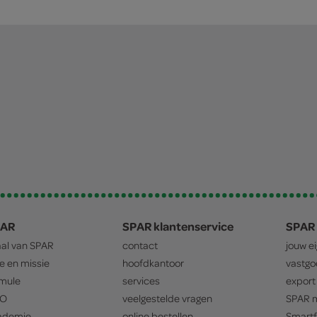
PAR
SPAR klantenservice
SPAR 
aal van
SPAR
contact
jouw e
ie en missie
hoofdkantoor
vastg
mule
services
export
O
veelgestelde vragen
SPAR
m
ademie
online bestellen
Smartf