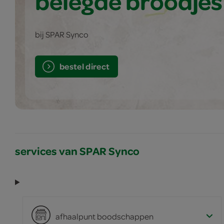
belegde broodjes
bij SPAR Synco
bestel direct
services van SPAR Synco
afhaalpunt boodschappen