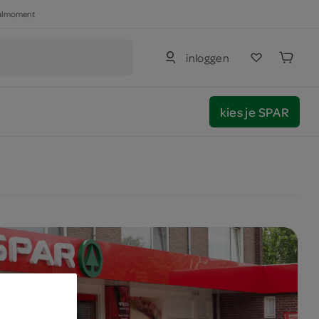
haalmoment
inloggen
kies je SPAR