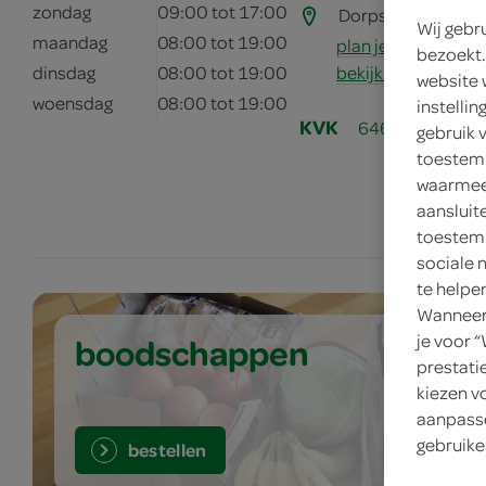
zondag
09:00 tot 17:00
Dorpstraat 91
60
Wij gebr
maandag
08:00 tot 19:00
plan je route
bezoekt.
bekijk meer vestig
dinsdag
08:00 tot 19:00
website 
woensdag
08:00 tot 19:00
instelli
KVK
64626865
gebruik 
toestemm
waarmee 
aansluit
toestemm
sociale 
te helpe
Wanneer 
boodschappen
je voor 
prestati
kiezen v
aanpasse
gebruike
bestellen