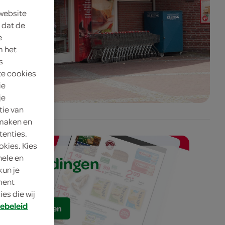
 website
 dat de
e
m het
s
te cookies
ie
je
tie van
 maken en
tenties.
okies. Kies
aanbiedingen
nele en
kun je
oment
es die wij
ebeleid
bestellen