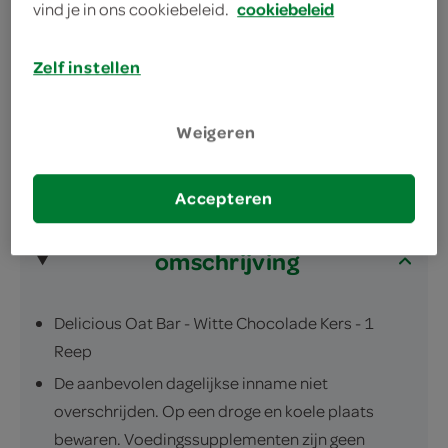
vind je in ons cookiebeleid.
cookiebeleid
urenlang op topniveau presteren
bestaat uit 50% koolhydraten
Zelf instellen
ook geschikt als calorierijk tussendoortje
Weigeren
Accepteren
omschrijving
Delicious Oat Bar - Witte Chocolade Kers - 1
Reep
De aanbevolen dagelijkse inname niet
overschrijden. Op een droge en koele plaats
bewaren. Voedingssupplementen zijn geen