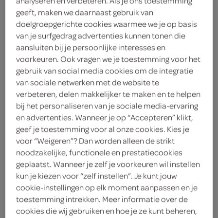
analyseren en verbeteren. Als je ons toestemming
geeft, maken we daarnaast gebruik van
cherry
doelgroepgerichte cookies waarmee we je op basis
van je surfgedrag advertenties kunnen tonen die
XXL Nutrition
aansluiten bij je persoonlijke interesses en
voorkeuren. Ook vragen we je toestemming voor het
2
.
29
gebruik van social media cookies om de integratie
van sociale netwerken met de website te
verbeteren, delen makkelijker te maken en te helpen
100 Gram
bij het personaliseren van je sociale media-ervaring
en advertenties. Wanneer je op “Accepteren” klikt,
geef je toestemming voor al onze cookies. Kies je
Let op: aanbiedingen zijn niet zichtbaar bij de
voor “Weigeren”? Dan worden alleen de strikt
producten, maar worden wél automatisch
noodzakelijke, functionele en prestatiecookies
verwerkt in de winkelmand.
geplaatst. Wanneer je zelf je voorkeuren wil instellen
kun je kiezen voor “zelf instellen”. Je kunt jouw
cookie-instellingen op elk moment aanpassen en je
reep met witte chocolade en kers voor langdurige
toestemming intrekken. Meer informatie over de
energie onderweg
cookies die wij gebruiken en hoe je ze kunt beheren,