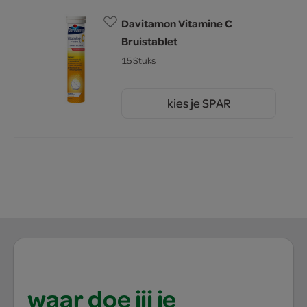
Davitamon Vitamine C
Bruistablet
15 Stuks
kies je SPAR
6.
89
waar doe jij je