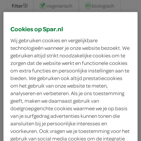
vegetarisch 
biologisch 
filter
Cookies op Spar.nl
g'woon muffins chocolade
Wij gebruiken cookies en vergelijkbare
300 Gram
technologieën wanneer je onze website bezoekt. We
gebruiken altijd strikt noodzakelijke cookies om te
zorgen dat de website werkt en functionele cookies
kies je SPAR
2.
35
om extra functies en persoonlijke instellingen aan te
bieden. We gebruiken ook altijd prestatiecookies
om het gebruik van onze website te meten,
analyseren en verbeteren. Als je ons toestemming
g'woon muffins vanille
geeft, maken we daarnaast gebruik van
300 Gram
doelgroepgerichte cookies waarmee we je op basis
van je surfgedrag advertenties kunnen tonen die
aansluiten bij je persoonlijke interesses en
kies je SPAR
2.
09
voorkeuren. Ook vragen we je toestemming voor het
gebruik van social media cookies om de integratie