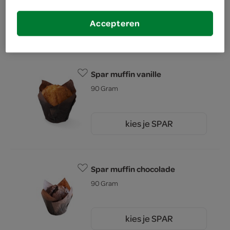
Accepteren
kies je SPAR
2.
25
Spar muffin vanille
90 Gram
kies je SPAR
1.
50
Spar muffin chocolade
90 Gram
kies je SPAR
1.
50