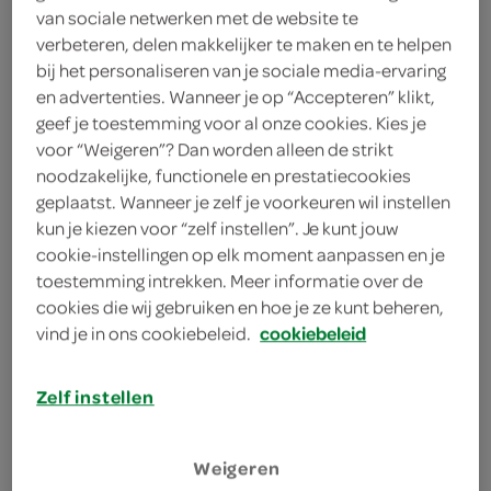
van sociale netwerken met de website te
Spar muffin red velvet
verbeteren, delen makkelijker te maken en te helpen
bij het personaliseren van je sociale media-ervaring
130 Gram
en advertenties. Wanneer je op “Accepteren” klikt,
geef je toestemming voor al onze cookies. Kies je
kies je SPAR
voor “Weigeren”? Dan worden alleen de strikt
2.
25
noodzakelijke, functionele en prestatiecookies
geplaatst. Wanneer je zelf je voorkeuren wil instellen
kun je kiezen voor “zelf instellen”. Je kunt jouw
Spar muffin blueberry
cookie-instellingen op elk moment aanpassen en je
130 Gram
toestemming intrekken. Meer informatie over de
cookies die wij gebruiken en hoe je ze kunt beheren,
vind je in ons cookiebeleid.
cookiebeleid
kies je SPAR
2.
25
Zelf instellen
Spar muffin Oreo
Weigeren
110 Gram