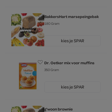
BakkersHart marsepeingebak
180 Gram
kies je SPAR
5.
49
Dr. Oetker mix voor muffins
350 Gram
kies je SPAR
2.
95
g'woon brownie