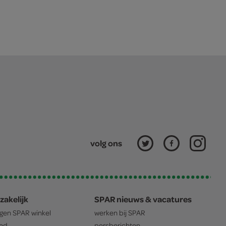
volg ons
zakelijk
SPAR nieuws & vacatures
igen
SPAR
winkel
werken bij
SPAR
oed
persberichten