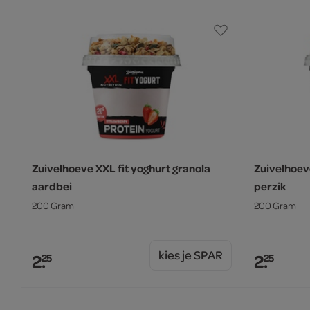
Zuivelhoeve XXL fit yoghurt granola
Zuivelhoev
aardbei
perzik
200 Gram
200 Gram
kies je SPAR
2.
2.
25
25