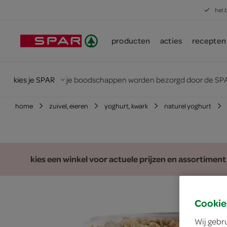
het 
producten
acties
recepten
kies je SPAR
je boodschappen worden bezorgd door de SPA
home
zuivel, eieren
yoghurt, kwark
naturel yoghurt
kies een winkel voor actuele prijzen en assortiment
Cookie
Wij gebr