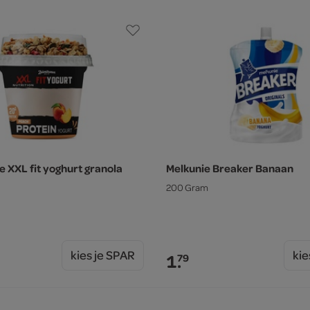
e XXL fit yoghurt granola
Melkunie Breaker Banaan
200 Gram
kies je SPAR
kie
1.
79