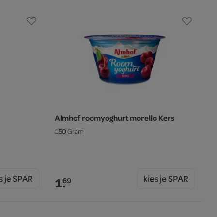
Almhof roomyoghurt morello Kers
150 Gram
s je SPAR
kies je SPAR
1.
69