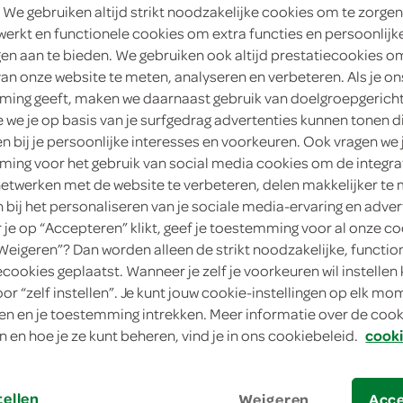
 We gebruiken altijd strikt noodzakelijke cookies om te zorgen
2
.
werkt en functionele cookies om extra functies en persoonlijk
15
ngen aan te bieden. We gebruiken ook altijd prestatiecookies o
van onze website te meten, analyseren en verbeteren. Als je on
170 Gram
ing geeft, maken we daarnaast gebruik van doelgroepgerich
we je op basis van je surfgedrag advertenties kunnen tonen d
in winkelmand
en bij je persoonlijke interesses en voorkeuren. Ook vragen we 
ing voor het gebruik van social media cookies om de integra
netwerken met de website te verbeteren, delen makkelijker te
n bij het personaliseren van je sociale media-ervaring en adver
Let op: aanbiedingen zijn niet zichtba
je op “Accepteren” klikt, geef je toestemming voor al onze co
verwerkt in de winkelmand.
“Weigeren”? Dan worden alleen de strikt noodzakelijke, functio
ecookies geplaatst. Wanneer je zelf je voorkeuren wil instellen 
oor “zelf instellen”. Je kunt jouw cookie-instellingen op elk m
combineer zachte yoghurt met muesli voor
n en je toestemming intrekken. Meer informatie over de cooki
n en hoe je ze kunt beheren, vind je in ons cookiebeleid.
cooki
boer'n yoghurt naturel met muesli
bron van eiwit
handig voor onderweg
tellen
Weigeren
Acc