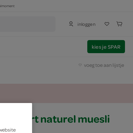
haalmoment
inloggen
kies je SPAR
voeg toe aan lijstje
 yoghurt naturel muesli
 website