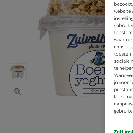
bezoekt.
website 
instelli
gebruik 
toestemm
waarmee 
aansluit
toestemm
sociale 
te helpe
Wanneer 
je voor 
prestati
kiezen v
aanpasse
gebruike
Zelf ins