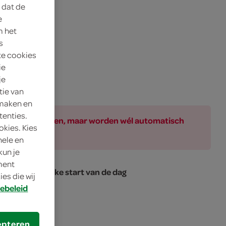
 dat de
e
m het
s
te cookies
ie
je
tie van
 maken en
tenties.
ar bij de producten, maar worden wél automatisch
okies. Kies
nele en
kun je
oment
 een makkelijke start van de dag
es die wij
ebeleid
epteren