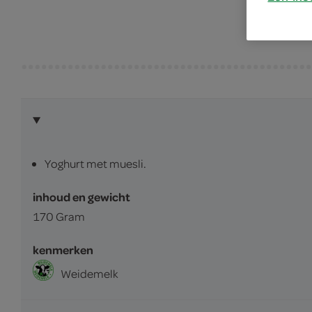
Yoghurt met muesli.
inhoud en gewicht
170 Gram
kenmerken
Weidemelk