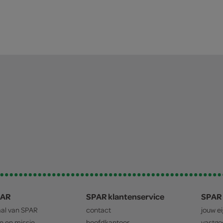
PAR
SPAR klantenservice
SPAR 
aal van
SPAR
contact
jouw e
ie en missie
hoofdkantoor
vastg