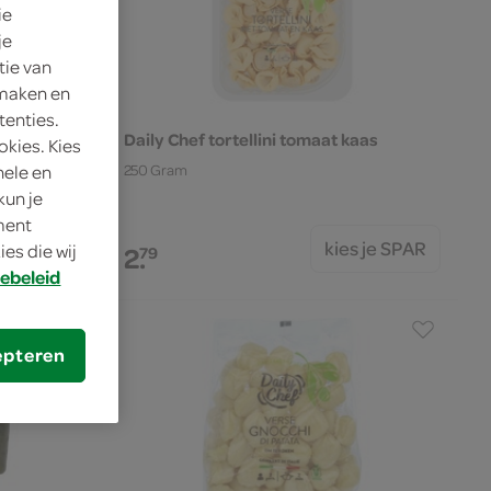
ie
je
tie van
 maken en
tenties.
Daily Chef tortellini tomaat kaas
okies. Kies
nele en
250 Gram
kun je
oment
s je SPAR
kies je SPAR
2.
es die wij
79
ebeleid
epteren