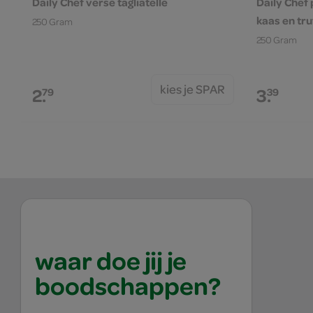
Daily Chef verse tagliatelle
Daily Chef
kaas en tru
250 Gram
250 Gram
kies je SPAR
2.
3.
79
39
waar doe jij je
boodschappen?