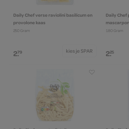
Daily Chef verse raviolini basilicum en
Daily Chef
provolone kaas
mascarpo
250 Gram
180 Gram
kies je SPAR
2.
2.
79
25