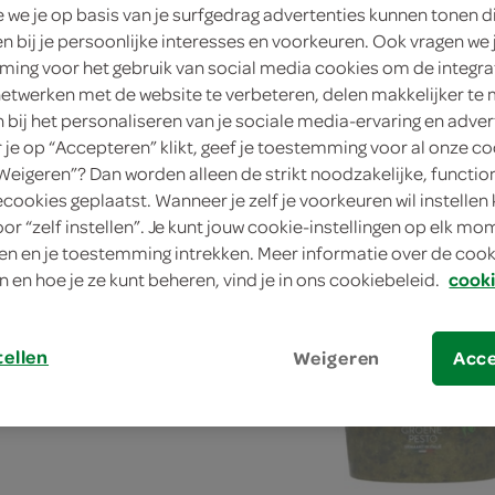
we je op basis van je surfgedrag advertenties kunnen tonen d
en bij je persoonlijke interesses en voorkeuren. Ook vragen we 
mogelijk, je ontvangt
alprijs. Voeg 2 stuks of
ing voor het gebruik van social media cookies om de integra
uks toe aan je
netwerken met de website te verbeteren, delen makkelijker te
fiteren van deze actie.
n bij het personaliseren van je sociale media-ervaring en adver
le 2 stuks van 4.18 voor
Daily Chef ravioli met kaas
je op “Accepteren” klikt, geef je toestemming voor al onze co
“Weigeren”? Dan worden alleen de strikt noodzakelijke, functio
250 Gram
ecookies geplaatst. Wanneer je zelf je voorkeuren wil instellen 
en
oor “zelf instellen”. Je kunt jouw cookie-instellingen op elk m
ngen
kie
2.
n en je toestemming intrekken. Meer informatie over de cooki
79
n en hoe je ze kunt beheren, vind je in ons cookiebeleid.
cooki
tellen
Weigeren
Acc