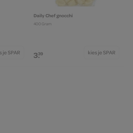
Daily Chef gnocchi
400 Gram
s je SPAR
kies je SPAR
3.
39