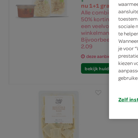
waarmee 
nu 1+1 gratis!
aansluit
Alle combinaties zijn 
50% korting op de tota
toestemm
een veelvoud van 2 st
sociale 
winkelmand om te pro
te helpe
Bijvoorbeeld tagliatel
Wanneer 
2.09
je voor 
prestati
deze aanbieding is verlop
kiezen v
bekijk huidige aanbiedi
aanpasse
gebruike
Zelf ins