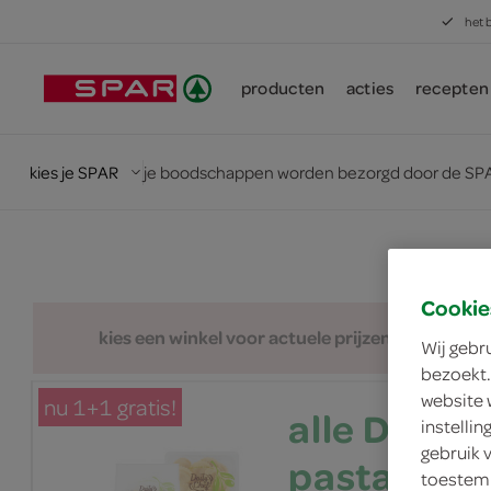
het 
producten
acties
recepten
kies je SPAR
je boodschappen worden bezorgd door de SPA
Cookie
kies een winkel voor actuele prijzen en assorti
Wij gebr
bezoekt.
website 
nu 1+1 gratis!
alle Daily 
instelli
gebruik 
pasta of s
toestemm