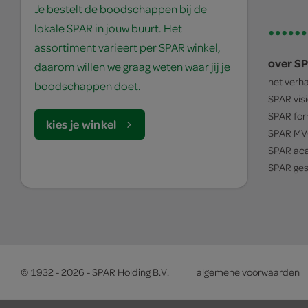
Je bestelt de boodschappen bij de
lokale SPAR in jouw buurt. Het
assortiment varieert per SPAR winkel,
over S
daarom willen we graag weten waar jij je
het verh
boodschappen doet.
SPAR
vis
SPAR
for
kies je winkel
SPAR
MV
SPAR
ac
SPAR
ges
© 1932 - 2026 - SPAR Holding B.V.
algemene voorwaarden