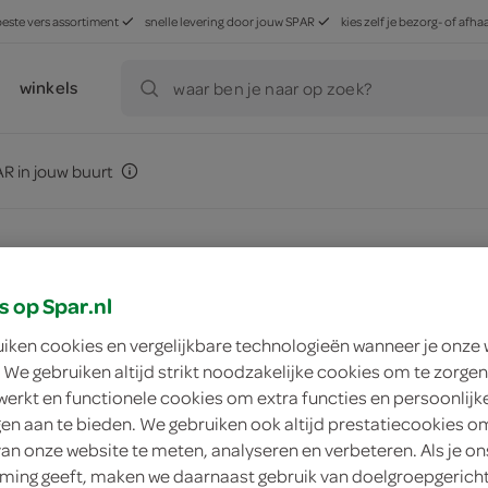
beste vers assortiment
snelle levering door jouw SPAR
kies zelf je bezorg- of af
winkels
waar ben je naar op zoek?
R in jouw buurt
s op Spar.nl
ment
zoek winkel
uiken cookies en vergelijkbare technologieën wanneer je onze
 We gebruiken altijd strikt noodzakelijke cookies om te zorgen
werkt en functionele cookies om extra functies en persoonlijk
Chef verse
ngen aan te bieden. We gebruiken ook altijd prestatiecookies o
van onze website te meten, analyseren en verbeteren. Als je on
auzen
ing geeft, maken we daarnaast gebruik van doelgroepgerich