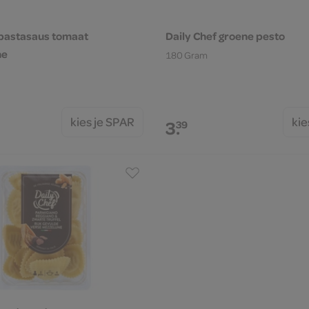
 pastasaus tomaat
Daily Chef groene pesto
ne
180 Gram
kies je SPAR
kie
3.
39