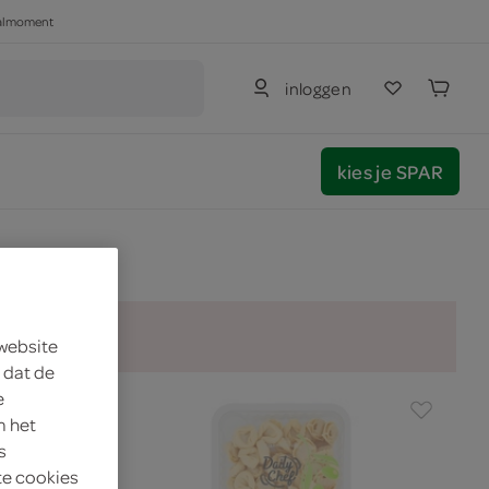
haalmoment
inloggen
kies je SPAR
 website
 dat de
e
m het
s
te cookies