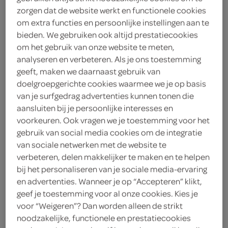
zorgen dat de website werkt en functionele cookies
kies je SPAR
7.
99
om extra functies en persoonlijke instellingen aan te
bieden. We gebruiken ook altijd prestatiecookies
om het gebruik van onze website te meten,
Rexona
analyseren en verbeteren. Als je ons toestemming
geeft, maken we daarnaast gebruik van
150 Milliliter
doelgroepgerichte cookies waarmee we je op basis
van je surfgedrag advertenties kunnen tonen die
kies je SPAR
6.
89
aansluiten bij je persoonlijke interesses en
voorkeuren. Ook vragen we je toestemming voor het
gebruik van social media cookies om de integratie
van sociale netwerken met de website te
Axe deodorant epic fresh
verbeteren, delen makkelijker te maken en te helpen
150 Milliliter
bij het personaliseren van je sociale media-ervaring
en advertenties. Wanneer je op “Accepteren” klikt,
geef je toestemming voor al onze cookies. Kies je
kies je SPAR
7.
99
voor “Weigeren”? Dan worden alleen de strikt
noodzakelijke, functionele en prestatiecookies