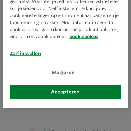
geplaatst. Wanneer je zelf je voorkeuren wil instellen
kun je kiezen voor “zelf instellen”. Je kunt jouw
Axe showergel epic fresh
cookie-instellingen op elk moment aanpassen en je
250 Milliliter
toestemming intrekken. Meer informatie over de
cookies die wij gebruiken en hoe je ze kunt beheren,
vind je in ons cookiebeleid.
cookiebeleid
kies je SPAR
6.
59
Zelf instellen
Dove deodorant spray
invisible dry white freesia &
Weigeren
violet flower
150 Milliliter
Accepteren
kies je SPAR
7.
29