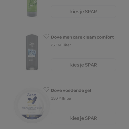
kies je SPAR
4.
99
Dove men care cleam comfort
250 Milliliter
kies je SPAR
4.
29
Dove voedende gel
150 Milliliter
kies je SPAR
4.
79