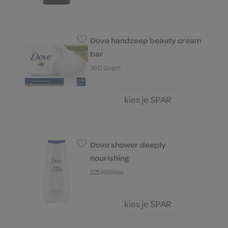
Dove handzeep beauty cream
bar
360 Gram
kies je SPAR
6.
99
Dove shower deeply
nourishing
225 Milliliter
kies je SPAR
6.
89