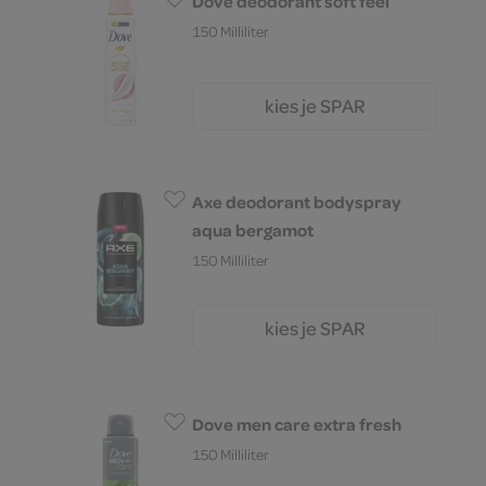
Dove deodorant soft feel
150 Milliliter
kies je SPAR
7.
29
Axe deodorant bodyspray
aqua bergamot
150 Milliliter
kies je SPAR
8.
99
Dove men care extra fresh
150 Milliliter