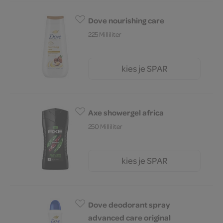
Dove nourishing care
225 Milliliter
kies je SPAR
6.
75
Axe showergel africa
250 Milliliter
kies je SPAR
6.
59
Dove deodorant spray
advanced care original