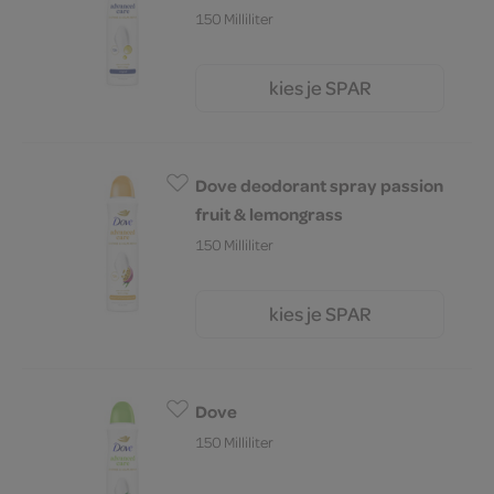
150 Milliliter
kies je SPAR
5.
49
Dove deodorant spray passion
fruit & lemongrass
150 Milliliter
kies je SPAR
7.
29
Dove
150 Milliliter