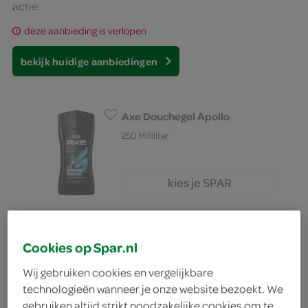
actie.
deze aanbieding is verlopen
bekijk huidige aanbiedingen
Axe Douchegel Apollo
250 Milliliter
kies je SPAR
6.
59
Axe deodorant bodyspray Ice
Cookies op Spar.nl
Chill
Wij gebruiken cookies en vergelijkbare
150 Milliliter
technologieën wanneer je onze website bezoekt. We
gebruiken altijd strikt noodzakelijke cookies om te