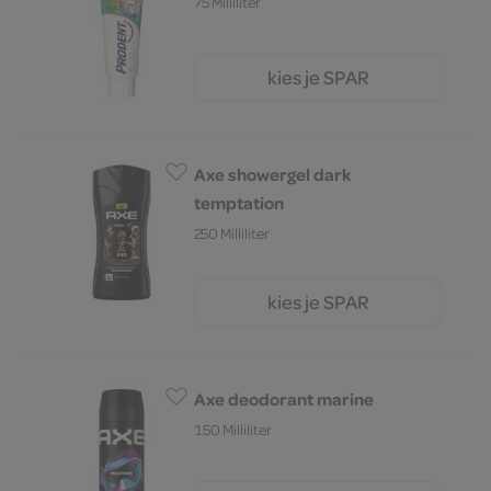
75 Milliliter
kies je SPAR
3.
15
Axe showergel dark
temptation
250 Milliliter
kies je SPAR
6.
59
Axe deodorant marine
150 Milliliter