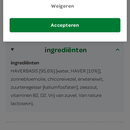
Weigeren
omschrijving
inhoud en gewicht
Accepteren
1 Liter
ingrediënten
ingrediënten
HAVERBASIS [95,6%] [water, HAVER [10%]],
zonnebloemolie, chicoreivezel, erwteneiwit,
zuurteregelaar [kaliumfosfaten], zeezout,
vitaminen B2, D2. Vrij van zuivel. Van nature
lactosevrij.