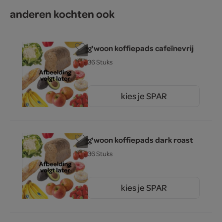
anderen kochten ook
g'woon koffiepads cafeïnevrij
36 Stuks
kies je SPAR
4.
49
g'woon koffiepads dark roast
36 Stuks
kies je SPAR
4.
49