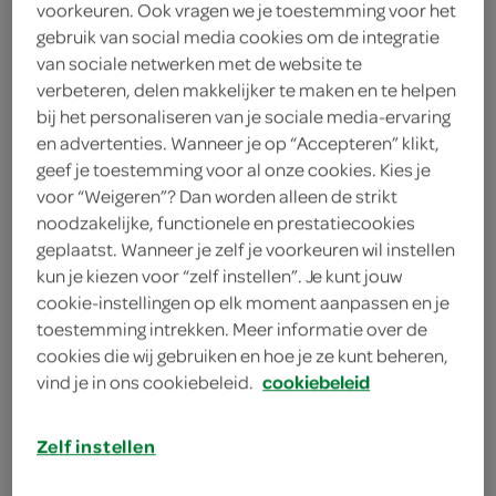
Alpro Barista Oat
voorkeuren. Ook vragen we je toestemming voor het
gebruik van social media cookies om de integratie
Alpro
van sociale netwerken met de website te
verbeteren, delen makkelijker te maken en te helpen
3
.
bij het personaliseren van je sociale media-ervaring
09
en advertenties. Wanneer je op “Accepteren” klikt,
geef je toestemming voor al onze cookies. Kies je
1 Liter
voor “Weigeren”? Dan worden alleen de strikt
noodzakelijke, functionele en prestatiecookies
geplaatst. Wanneer je zelf je voorkeuren wil instellen
Let op: aanbiedingen zijn niet zichtbaar bij de
kun je kiezen voor “zelf instellen”. Je kunt jouw
producten, maar worden wél automatisch
cookie-instellingen op elk moment aanpassen en je
verwerkt in de winkelmand.
toestemming intrekken. Meer informatie over de
cookies die wij gebruiken en hoe je ze kunt beheren,
vind je in ons cookiebeleid.
cookiebeleid
Zelf instellen