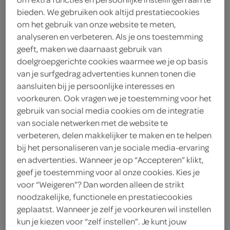
bieden. We gebruiken ook altijd prestatiecookies
Ambachtelijke Bakker
om het gebruik van onze website te meten,
analyseren en verbeteren. Als je ons toestemming
2
.
79
geeft, maken we daarnaast gebruik van
doelgroepgerichte cookies waarmee we je op basis
van je surfgedrag advertenties kunnen tonen die
6 Stuks
aansluiten bij je persoonlijke interesses en
voorkeuren. Ook vragen we je toestemming voor het
gebruik van social media cookies om de integratie
Let op: aanbiedingen zijn niet zichtbaar bij de
van sociale netwerken met de website te
producten, maar worden wél automatisch
verbeteren, delen makkelijker te maken en te helpen
verwerkt in de winkelmand.
bij het personaliseren van je sociale media-ervaring
en advertenties. Wanneer je op “Accepteren” klikt,
geef je toestemming voor al onze cookies. Kies je
dagvers brood van uw bakker uit de buurt
voor “Weigeren”? Dan worden alleen de strikt
noodzakelijke, functionele en prestatiecookies
Smaakvol en rijk aan belangrijke vezels
geplaatst. Wanneer je zelf je voorkeuren wil instellen
Gemakkelijk verpakt per 6
kun je kiezen voor “zelf instellen”. Je kunt jouw