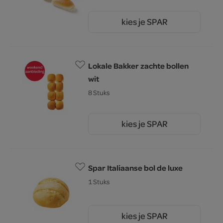
kies je SPAR
4.
09
Lokale Bakker zachte bollen
wit
8 Stuks
kies je SPAR
2.
69
Spar Italiaanse bol de luxe
1 Stuks
kies je SPAR
0.
99