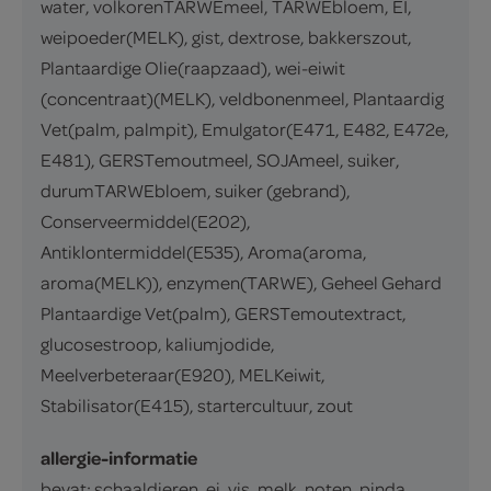
water, volkorenTARWEmeel, TARWEbloem, EI,
weipoeder(MELK), gist, dextrose, bakkerszout,
Plantaardige Olie(raapzaad), wei-eiwit
(concentraat)(MELK), veldbonenmeel, Plantaardig
Vet(palm, palmpit), Emulgator(E471, E482, E472e,
E481), GERSTemoutmeel, SOJAmeel, suiker,
durumTARWEbloem, suiker (gebrand),
Conserveermiddel(E202),
Antiklontermiddel(E535), Aroma(aroma,
aroma(MELK)), enzymen(TARWE), Geheel Gehard
Plantaardige Vet(palm), GERSTemoutextract,
glucosestroop, kaliumjodide,
Meelverbeteraar(E920), MELKeiwit,
Stabilisator(E415), startercultuur, zout
allergie-informatie
bevat: schaaldieren, ei, vis, melk, noten, pinda,