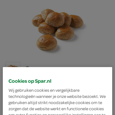
Cookies op Spar.nl
Wij gebruiken cookies en vergelijkbare
Ambachtelijke Bakker
technologieën wanneer je onze website bezoekt. We
gebruiken altijd strikt noodzakelijke cookies om te
zorgen dat de website werkt en functionele cookies
zachte bollen bruin
om extra functies en persoonlijke instellingen aan te