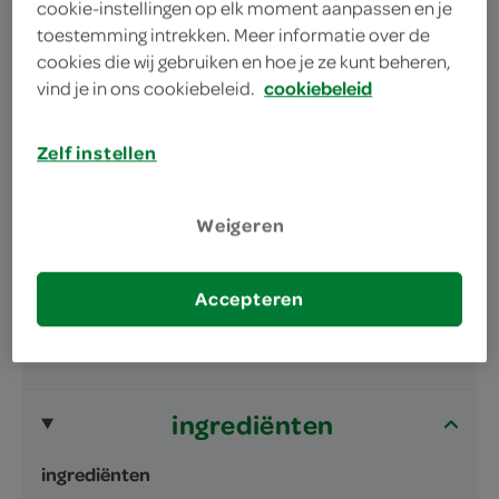
Gebakken volgens vertrouwd recept
cookie-instellingen op elk moment aanpassen en je
toestemming intrekken. Meer informatie over de
cookies die wij gebruiken en hoe je ze kunt beheren,
vind je in ons cookiebeleid.
cookiebeleid
Zelf instellen
omschrijving
Weigeren
bruin tarwebolletje
Accepteren
inhoud en gewicht
6 Stuks
ingrediënten
ingrediënten