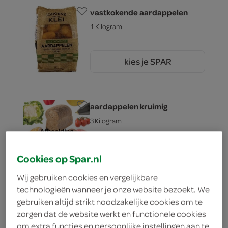
vastkokende aardappelen
1 Kilogram
kies je SPAR
1.
99
aardappelen kruimig
3 Kilogram
kies je SPAR
4.
Cookies op Spar.nl
99
Wij gebruiken cookies en vergelijkbare
technologieën wanneer je onze website bezoekt. We
kruimige aardappelen
gebruiken altijd strikt noodzakelijke cookies om te
zorgen dat de website werkt en functionele cookies
5 Kilogram
om extra functies en persoonlijke instellingen aan te