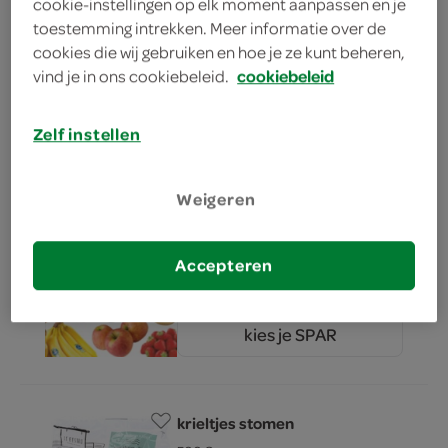
cookie-instellingen op elk moment aanpassen en je
toestemming intrekken. Meer informatie over de
cookies die wij gebruiken en hoe je ze kunt beheren,
vastkokende aardappelen
vind je in ons cookiebeleid.
cookiebeleid
5 Kilogram
Zelf instellen
kies je SPAR
6.
99
Weigeren
aardappelen vastkokend
Accepteren
3 Kilogram
kies je SPAR
4.
99
krieltjes stomen