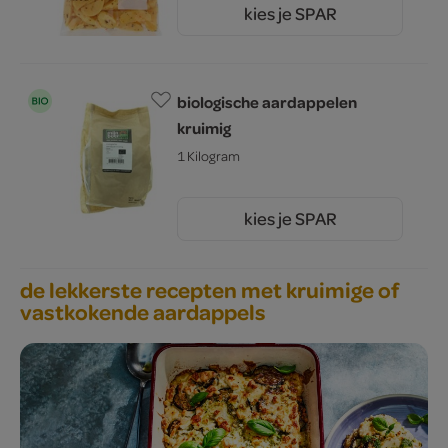
kies je SPAR
1.
25
biologische aardappelen
kruimig
1 Kilogram
kies je SPAR
2.
99
de lekkerste recepten met kruimige of
vastkokende aardappels