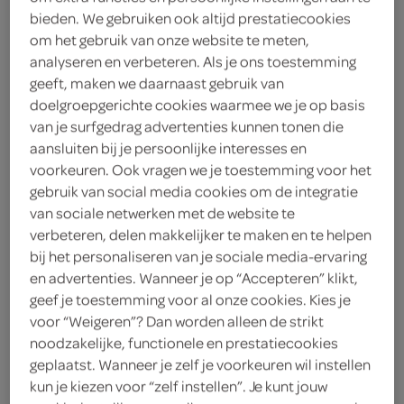
bieden. We gebruiken ook altijd prestatiecookies
kies je SPAR
om het gebruik van onze website te meten,
6.
99
analyseren en verbeteren. Als je ons toestemming
geeft, maken we daarnaast gebruik van
doelgroepgerichte cookies waarmee we je op basis
kruimige aardappelen
van je surfgedrag advertenties kunnen tonen die
1 Kilogram
aansluiten bij je persoonlijke interesses en
voorkeuren. Ook vragen we je toestemming voor het
gebruik van social media cookies om de integratie
kies je SPAR
1.
99
van sociale netwerken met de website te
verbeteren, delen makkelijker te maken en te helpen
bij het personaliseren van je sociale media-ervaring
en advertenties. Wanneer je op “Accepteren” klikt,
zoete aardappel
geef je toestemming voor al onze cookies. Kies je
700 gram
voor “Weigeren”? Dan worden alleen de strikt
noodzakelijke, functionele en prestatiecookies
geplaatst. Wanneer je zelf je voorkeuren wil instellen
kies je SPAR
2.
51
kun je kiezen voor “zelf instellen”. Je kunt jouw