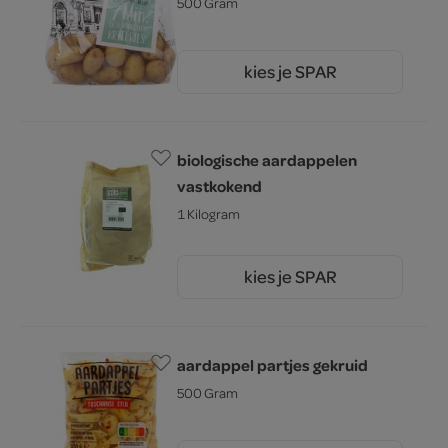
500 Gram
kies je SPAR
1.
99
biologische aardappelen
vastkokend
1 Kilogram
kies je SPAR
2.
99
aardappel partjes gekruid
500 Gram