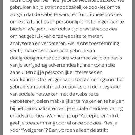
gebruiken altijd strikt noodzakelijke cookies om te
Amstel bier radler bl 6x330 ml
zorgen dat de website werkt en functionele cookies
1.98 Liter
om extra functies en persoonlijke instellingen aan te
bieden. We gebruiken ook altijd prestatiecookies
om het gebruik van onze website te meten,
kies je SPAR
6.
99
analyseren en verbeteren. Als je ons toestemming
geeft, maken we daarnaast gebruik van
doelgroepgerichte cookies waarmee we je op basis
Amstel Bier Radler
van je surfgedrag advertenties kunnen tonen die
1.8 Liter
aansluiten bij je persoonlijke interesses en
voorkeuren. Ook vragen we je toestemming voor het
gebruik van social media cookies om de integratie
kies je SPAR
6.
59
van sociale netwerken met de website te
verbeteren, delen makkelijker te maken en te helpen
bij het personaliseren van je sociale media-ervaring
en advertenties. Wanneer je op “Accepteren” klikt,
Grolsch radler citroen
geef je toestemming voor al onze cookies. Kies je
1.8 Liter
voor “Weigeren”? Dan worden alleen de strikt