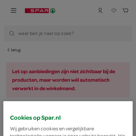
waar ben je naar op zoek?
terug
Let op: aanbiedingen zijn niet zichtbaar bij de
producten, maar worden wél automatisch
verwerkt in de winkelmand.
vegetarisch 
biologisch 
filter
Cookies op Spar.nl
Wij gebruiken cookies en vergelijkbare
technologieën wanneer je onze website bezoekt. We