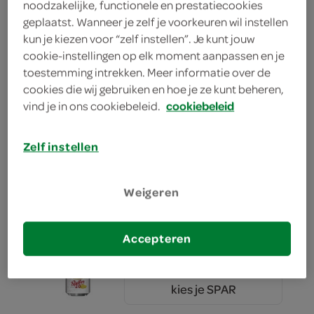
noodzakelijke, functionele en prestatiecookies
geplaatst. Wanneer je zelf je voorkeuren wil instellen
kies je SPAR
6.
49
kun je kiezen voor “zelf instellen”. Je kunt jouw
cookie-instellingen op elk moment aanpassen en je
toestemming intrekken. Meer informatie over de
cookies die wij gebruiken en hoe je ze kunt beheren,
Grolsch radler citroen
vind je in ons cookiebeleid.
cookiebeleid
330 Milliliter
Zelf instellen
kies je SPAR
1.
22
Weigeren
Amstel bier radler blik
Accepteren
330 Milliliter
kies je SPAR
1.
22