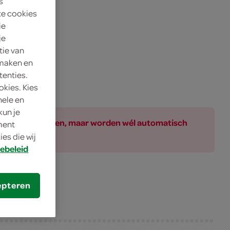
s
te cookies
ie
je
tie van
 maken en
tenties.
okies. Kies
nele en
kun je
ar bij de producten, maar worden wél automatisch
oment
es die wij
ebeleid
epteren