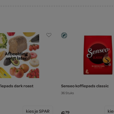
fiepads dark roast
Senseo koffiepads classic
36 Stuks
kies je SPAR
kie
6.
79