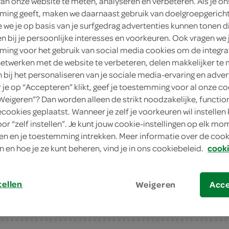
van onze website te meten, analyseren en verbeteren. Als je on
ing geeft, maken we daarnaast gebruik van doelgroepgerich
6
.
89
we je op basis van je surfgedrag advertenties kunnen tonen d
en bij je persoonlijke interesses en voorkeuren. Ook vragen we 
ing voor het gebruik van social media cookies om de integra
16 Stuks
netwerken met de website te verbeteren, delen makkelijker te
n bij het personaliseren van je sociale media-ervaring en adver
in winkelmand
je op “Accepteren” klikt, geef je toestemming voor al onze co
“Weigeren”? Dan worden alleen de strikt noodzakelijke, functio
ecookies geplaatst. Wanneer je zelf je voorkeuren wil instellen 
Let op: aanbiedingen zijn niet zichtba
oor “zelf instellen”. Je kunt jouw cookie-instellingen op elk m
verwerkt in de winkelmand.
n en je toestemming intrekken. Meer informatie over de cooki
n en hoe je ze kunt beheren, vind je in ons cookiebeleid.
cooki
tellen
Weigeren
Acc