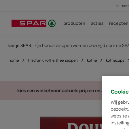
het 
producten
acties
recepten
kies je SPAR
je boodschappen worden bezorgd door de SPA
home
frisdrank, koffie, thee, sappen
koffie
koffiecups
kies een winkel voor actuele prijzen en assortiment
Cookie
Wij gebr
bezoekt.
website 
instelli