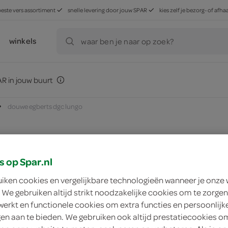
beste vers assortiment
snelle levering door jouw SPAR
kies zelf je bezorg- of af
winkels
waar ben je naar op zoek?
R in jouw buurt
douwe egberts dgc lungo
zoek winkel
s op Spar.nl
uiken cookies en vergelijkbare technologieën wanneer je onze
 We gebruiken altijd strikt noodzakelijke cookies om te zorgen
Douwe Egberts dgc
werkt en functionele cookies om extra functies en persoonlijk
ngen aan te bieden. We gebruiken ook altijd prestatiecookies o
Douwe Egberts