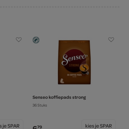
Senseo koffiepads strong
36 Stuks
s je SPAR
kies je SPAR
6.
79