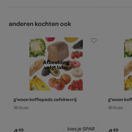
anderen kochten ook
g'woon koffiepads cafeïnevrij
g'woon kof
36 Stuks
36 Stuks
kies je SPAR
4.
4.
49
49