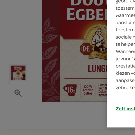
gebruik 
toestemm
waarmee 
aansluit
toestemm
sociale 
te helpe
Wanneer 
je voor 
prestati
kiezen v
aanpasse
gebruike
Zelf ins