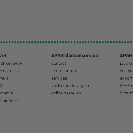
PAR
SPAR klantenservice
SPAR 
aal van
SPAR
contact
jouw e
ie en missie
hoofdkantoor
vastg
mule
services
export
O
veelgestelde vragen
SPAR
m
ademie
online bestellen
Smartf
chiedenis