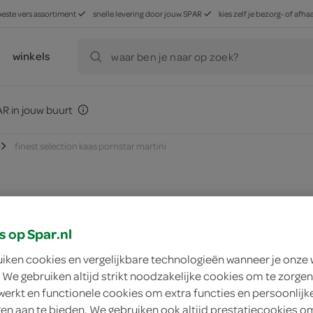
beste vers assortiment
snelle levering door jouw SPAR
kies zelf je bezorg- of af
winkels
waar ben je naar op zoek?
R in jouw buurt
finest selection kaas pornstar martini
zoek winkel
s op Spar.nl
uiken cookies en vergelijkbare technologieën wanneer je onze
Finest Selection ka
 We gebruiken altijd strikt noodzakelijke cookies om te zorgen
werkt en functionele cookies om extra functies en persoonlijk
Finest Selection
ngen aan te bieden. We gebruiken ook altijd prestatiecookies o