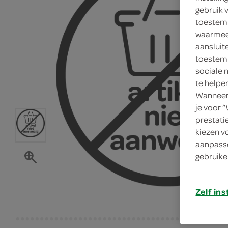
gebruik 
toestemm
waarmee 
aansluit
toestemm
sociale 
te helpe
Wanneer 
je voor 
prestati
kiezen v
aanpasse
gebruike
Zelf ins