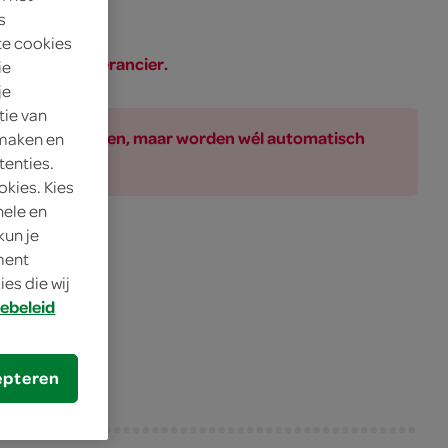
s
te cookies
SPAR of de leverancier.
ie
je
tie van
ar bij de producten, maar worden wél automatisch
 maken en
tenties.
okies. Kies
nele en
kun je
oment
es die wij
ebeleid
epteren