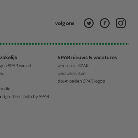
volg ons
zakelijk
SPAR nieuws & vacatures
igen
SPAR
winkel
werken bij
SPAR
oed
persberichten
downloaden
SPAR
logo's
edia
ridge: The Taste by
SPAR