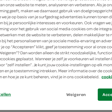
van onze website te meten, analyseren en verbeteren. Als je on
180 Gram
ing geeft, maken we daarnaast gebruik van doelgroepgerich
Dit product is niet meer leverbaar vanuit 
we je op basis van je surfgedrag advertenties kunnen tonen d
en bij je persoonlijke interesses en voorkeuren. Ook vragen we 
ing voor het gebruik van social media cookies om de integra
Let op: aanbiedingen zijn niet zichtba
netwerken met de website te verbeteren, delen makkelijker te
n bij het personaliseren van je sociale media-ervaring en adver
verwerkt in de winkelmand.
je op “Accepteren” klikt, geef je toestemming voor al onze co
“Weigeren”? Dan worden alleen de strikt noodzakelijke, functio
ecookies geplaatst. Wanneer je zelf je voorkeuren wil instellen 
oor “zelf instellen”. Je kunt jouw cookie-instellingen op elk m
n en je toestemming intrekken. Meer informatie over de cooki
n en hoe je ze kunt beheren, vind je in ons cookiebeleid.
cooki
tellen
Weigeren
Acc