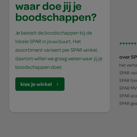
waar doe jij je
boodschappen?
Je bestelt de boodschappen bij de
lokale SPAR in jouw buurt. Het
assortiment varieert per SPAR winkel,
over S
daarom willen we graag weten waar jij je
het verh
boodschappen doet.
SPAR
vis
SPAR
for
kies je winkel
SPAR
MV
SPAR
ac
SPAR
ges