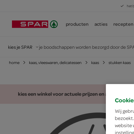
het 
producten
acties
recepten
kies je SPAR
je boodschappen worden bezorgd door de SPA
home
kaas, vleeswaren, delicatessen
kaas
stukken kaas
kies een winkel voor actuele prijzen en assortiment
Cookie
Wij gebr
bezoekt.
website 
instelli