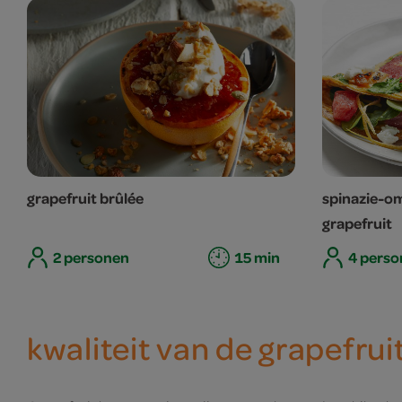
grapefruit brûlée
spinazie-om
grapefruit
2 personen
15 min
4 perso
kwaliteit van de grapefrui