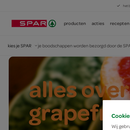
het 
producten
acties
recepten
kies je SPAR
je boodschappen worden bezorgd door de SPA
alles over
grapefrui
Cookie
Wij gebr