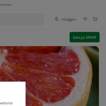
haalmoment
inloggen
kies je SPAR
 website