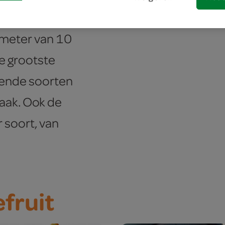
en aan de
ameter van 10
de grootste
llende soorten
maak. Ook de
r soort, van
fruit