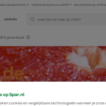
beste vers assortiment
snelle levering door jouw SPAR
kies zelf je bezorg- of af
winkels
waar ben je naar op zoek?
R in jouw buurt
 de
t
s op Spar.nl
uiken cookies en vergelijkbare technologieën wanneer je onze