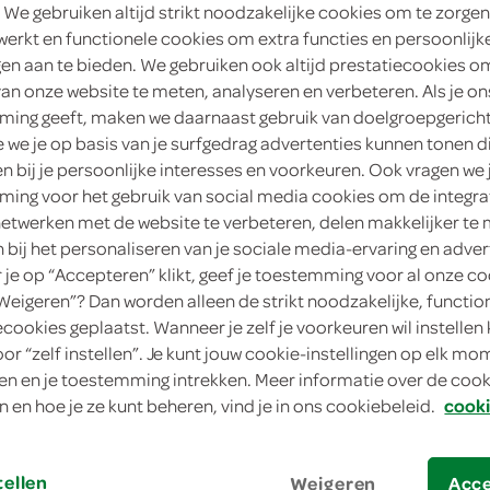
 We gebruiken altijd strikt noodzakelijke cookies om te zorgen
werkt en functionele cookies om extra functies en persoonlijk
ngen aan te bieden. We gebruiken ook altijd prestatiecookies o
van onze website te meten, analyseren en verbeteren. Als je on
id van de grapefruit
ing geeft, maken we daarnaast gebruik van doelgroepgerich
we je op basis van je surfgedrag advertenties kunnen tonen d
en bij je persoonlijke interesses en voorkeuren. Ook vragen we 
r men aanneemt door Columbus meegenomen. Grapefruit is ve
ing voor het gebruik van social media cookies om de integra
. Grapefruits worden inmiddels in alle Citrus producerende l
netwerken met de website te verbeteren, delen makkelijker te
, Cuba, Zuid-Afrika, Israël, Argentinië en Spanje.
n bij het personaliseren van je sociale media-ervaring en adver
je op “Accepteren” klikt, geef je toestemming voor al onze co
“Weigeren”? Dan worden alleen de strikt noodzakelijke, functio
ecookies geplaatst. Wanneer je zelf je voorkeuren wil instellen 
oor “zelf instellen”. Je kunt jouw cookie-instellingen op elk m
n en je toestemming intrekken. Meer informatie over de cooki
rder van smaak dan de grapefruits met roze vruchtvlees, die zoe
n en hoe je ze kunt beheren, vind je in ons cookiebeleid.
cooki
et wat suiker erop. De zure smaak past goed bij zeevruchten zo
tellen
Weigeren
Acc