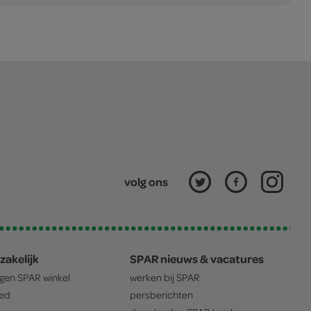
volg ons
zakelijk
SPAR nieuws & vacatures
igen
SPAR
winkel
werken bij
SPAR
oed
persberichten