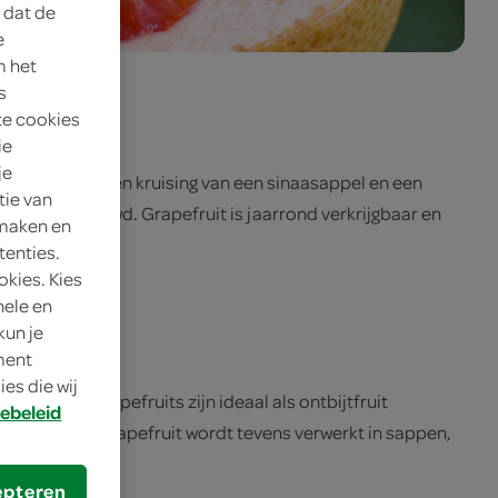
 dat de
e
m het
s
te cookies
ie
je
rmoedelijk een kruising van een sinaasappel en een
tie van
anden verbouwd. Grapefruit is jaarrond verkrijgbaar en
 maken en
tenties.
okies. Kies
nele en
kun je
oment
es die wij
ter zijn. Grapefruits zijn ideaal als ontbijtfruit
ebeleid
als garnalen. Grapefruit wordt tevens verwerkt in sappen,
epteren