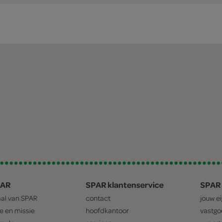
PAR
SPAR klantenservice
SPAR 
aal van
SPAR
contact
jouw e
ie en missie
hoofdkantoor
vastg