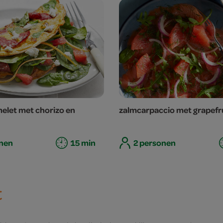
elet met chorizo en
zalmcarpaccio met grapefr
nen
15 min
2 personen
t