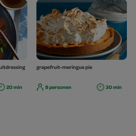
uitdressing
grapefruit-meringue pie
20 min
8 personen
30 min