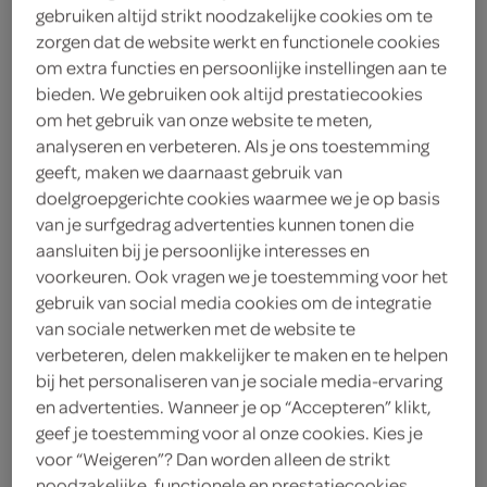
citroensap. Verder vormen ze een exotisch ingrediënt in
gebruiken altijd strikt noodzakelijke cookies om te
fruitsalades en zijn ze gepureerd in sorbets en ijs te
zorgen dat de website werkt en functionele cookies
verwerken. Daarnaast smaken mango's goed bij gerookt
om extra functies en persoonlijke instellingen aan te
bieden. We gebruiken ook altijd prestatiecookies
vlees, parrnaham en gerookte kip of als verfrissend
om het gebruik van onze website te meten,
bijgerecht bij kruidige gerechten en kerrieschotels. Meng
analyseren en verbeteren. Als je ons toestemming
rijpe mango's met chilipepers voor overheerlijke salsa.
geeft, maken we daarnaast gebruik van
Onrijpe vruchten zijn te gebruiken in mangochutney en
doelgroepgerichte cookies waarmee we je op basis
tafelzuur, die goed bij koud vlees en kerrieschotels
van je surfgedrag advertenties kunnen tonen die
passen.
aansluiten bij je persoonlijke interesses en
voorkeuren. Ook vragen we je toestemming voor het
gebruik van social media cookies om de integratie
Er bestaan meer dan duizend
van sociale netwerken met de website te
verbeteren, delen makkelijker te maken en te helpen
soorten mango's, die in smaak
bij het personaliseren van je sociale media-ervaring
en afmetingen zeer
en advertenties. Wanneer je op “Accepteren” klikt,
geef je toestemming voor al onze cookies. Kies je
uiteenlopen. De vruchten zijn
voor “Weigeren”? Dan worden alleen de strikt
noodzakelijke, functionele en prestatiecookies