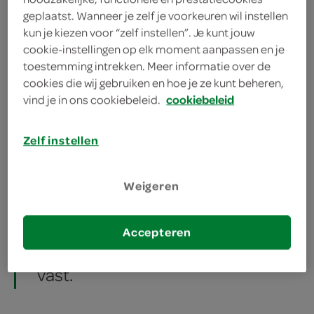
rijp, groen , geel, oranje, rood of
geplaatst. Wanneer je zelf je voorkeuren wil instellen
kun je kiezen voor “zelf instellen”. Je kunt jouw
bontgekleurd. Het rijpe
cookie-instellingen op elk moment aanpassen en je
vruchtvlees is zacht en sappig,
toestemming intrekken. Meer informatie over de
cookies die wij gebruiken en hoe je ze kunt beheren,
licht oranje van kleur en vezelig
vind je in ons cookiebeleid.
cookiebeleid
tot bijna vezelloos. De vrucht
Zelf instellen
smaakt zoet-aromatisch en
verspreidt een zoete geur. De
Weigeren
steenpit is houtig en afgeplat en
Accepteren
zit stevig aan het vruchtvlees
vast.