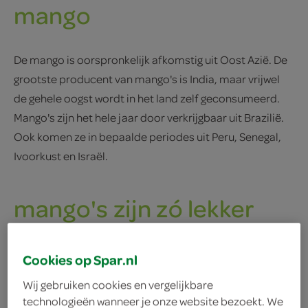
mango
De mango is oorspronkelijk afkomstig uit Oost­ Azië. De
grootste producent van mango's is India, maar vrijwel
de gehele oogst wordt in het land zelf geconsumeerd.
Mango's zijn het hele jaar door verkrijgbaar uit Brazilië.
Ook komen ze in bepaalde periodes uit Peru, Senegal,
Ivoorkust en Israël.
mango's zijn zó lekker
Een mango smaakt fris en vol, met een pikante,
Cookies op Spar.nl
exotische nuance. Mango's zijn heerlijk om uit de hand
Wij gebruiken cookies en vergelijkbare
te eten, eventueel met een beetje limoen- of
technologieën wanneer je onze website bezoekt. We