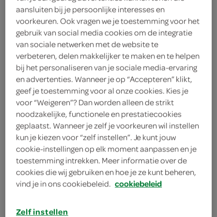
aansluiten bij je persoonlijke interesses en
1
.
85
voorkeuren. Ook vragen we je toestemming voor het
gebruik van social media cookies om de integratie
12 Stuks
van sociale netwerken met de website te
verbeteren, delen makkelijker te maken en te helpen
bij het personaliseren van je sociale media-ervaring
Let op: aanbiedingen zijn niet zichtbaar bij de
en advertenties. Wanneer je op “Accepteren” klikt,
geef je toestemming voor al onze cookies. Kies je
producten, maar worden wél automatisch
voor “Weigeren”? Dan worden alleen de strikt
verwerkt in de winkelmand.
noodzakelijke, functionele en prestatiecookies
geplaatst. Wanneer je zelf je voorkeuren wil instellen
kun je kiezen voor “zelf instellen”. Je kunt jouw
cookie-instellingen op elk moment aanpassen en je
toestemming intrekken. Meer informatie over de
cookies die wij gebruiken en hoe je ze kunt beheren,
vind je in ons cookiebeleid.
cookiebeleid
omschrijving
Zelf instellen