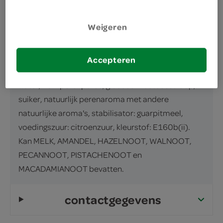
inhoud en gewicht
12 Stuks
Weigeren
ingrediënten
Accepteren
ingrediënten
water, 20% perenpuree, glucose-fructosestroop,
suiker, natuurlijk perenaroma met andere
natuurlijke aroma's, stabilisator: guarpitmeel,
voedingszuur: citroenzuur, kleurstof: E160b(ii).
Kan MELK, AMANDEL, HAZELNOOT, WALNOOT,
PECANNOOT, PISTACHENOOT en
MACADAMIANOOT bevatten.
contactgegevens